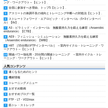
ング・ワークアウト～【ヒント】.
合宿に参加すべき理由、トップ5【ヒント】.
アスリートの体調不良の傾向とトレーニング中断への対処法【ヒント】.
ストレートフォワード・エアロビック・インターバル（5+3インターバ
ル）【itv】.
A3：ピラミッド・インターバル 無酸素持久力を鍛える練習（Anaerobic
endurance）【CTB】.
AE9：フィニッシュ・シミュレーション 無酸素持久力を鍛える練習
（Anaerobic endurance）【WIB】.
HIIT | 55分間のFTPインターバル | ～室内サイクル・トレーニング・ワ
ークアウト～【ヒント】.
閾値パワー強化用・20分間の閾値トレーニング ～室内サイクル・トレ
ーニング・ワークアウト～【ヒント】.
人気コンテンツ
速くなるためのヒント
機材情報
トレーニングメニュー
おすすめ動画
おすすめブログ一覧
FTP・LT・VO2max
筋トレ・ストレッチ