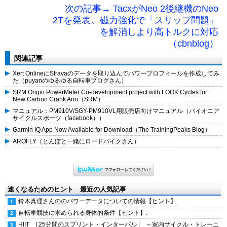
次の記事→ TacxがNeo 2後継機のNeo
2Tを発表。磁力強化で「スリップ問題」
を解消しより高トルクに対応
（cbnblog）
関連記事
Xert OnlineにStravaのデータを取り込んでパワープロフィールを作成してみ
た（puyanのゆるゆる自転車ブログさん）
SRM Origin PowerMeter Co-development project with LOOK Cycles for
New Carbon Crank Arm（SRM）
マニュアル：PM910V/SGY-PM910VL用販売店向けマニュアル（パイオニア
サイクルスポーツ（facebook））
Garmin IQ App Now Available for Download（The TrainingPeaks Blog）
AROFLY（とんぼと一緒にロードバイクさん）
速くなるためのヒント 最近の人気記事
鈴木真理さんののパワーデータについての情報【ヒント】.
自転車競技に求められる身体的条件【ヒント】.
HIIT | 25分間のスプリント・インターバル | ～室内サイクル・トレーニ