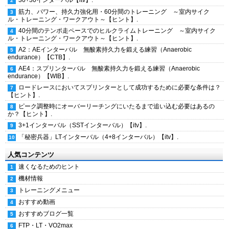
30+30インターバル【itv】.
筋力、パワー、持久力強化用・60分間のトレーニング ～室内サイク
ル・トレーニング・ワークアウト～【ヒント】.
40分間のテンポ走ペースでのヒルクライムトレーニング ～室内サイク
ル・トレーニング・ワークアウト～【ヒント】.
A2：AEインターバル 無酸素持久力を鍛える練習（Anaerobic
endurance）【CTB】.
AE4：スプリンターバル 無酸素持久力を鍛える練習（Anaerobic
endurance）【WIB】.
ロードレースにおいてスプリンターとして成功するために必要な条件は？
【ヒント】.
ピーク調整時にオーバーリーチングにいたるまで追い込む必要はあるの
か？【ヒント】.
3+1インターバル（SSTインターバル）【itv】.
「秘密兵器」LTインターバル（4+8インターバル）【itv】.
人気コンテンツ
速くなるためのヒント
機材情報
トレーニングメニュー
おすすめ動画
おすすめブログ一覧
FTP・LT・VO2max