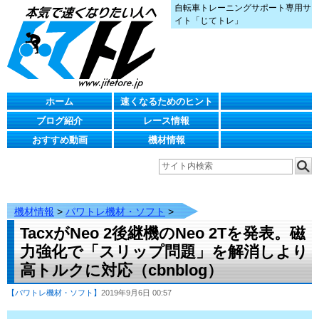
自転車トレーニングサポート専用サ
イト「じてトレ」
ホーム
速くなるためのヒント
ブログ紹介
レース情報
おすすめ動画
機材情報
機材情報
>
パワトレ機材・ソフト
>
TacxがNeo 2後継機のNeo 2Tを発表。磁
力強化で「スリップ問題」を解消しより
高トルクに対応（cbnblog）
【パワトレ機材・ソフト】
2019年9月6日 00:57