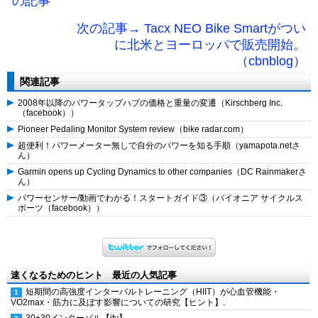
の記事
次の記事→ Tacx NEO Bike Smartがつい
に北米とヨーロッパで販売開始。
（cbnblog）
関連記事
2008年以降のパワータップハブの価格と重量の変遷（Kirschberg Inc.
（facebook））
Pioneer Pedaling Monitor System review（bike radar.com）
超便利！パワーメーター無しで自分のパワーを知る手順（yamapota.netさ
ん）
Garmin opens up Cycling Dynamics to other companies（DC Rainmakerさ
ん）
パワーセンサー/動画でわかる！スタートガイド③（パイオニア サイクルス
ポーツ（facebook））
速くなるためのヒント 最近の人気記事
短期間の高強度インターバルトレーニング（HIIT）が心血管機能・
VO2max・筋力に及ぼす影響についての研究【ヒント】.