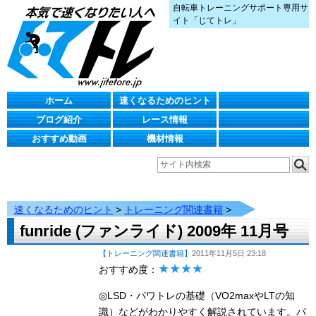
自転車トレーニングサポート専用サ
イト「じてトレ」
ホーム
速くなるためのヒント
ブログ紹介
レース情報
おすすめ動画
機材情報
速くなるためのヒント
>
トレーニング関連書籍
>
funride (ファンライド) 2009年 11月号
【トレーニング関連書籍】
2011年11月5日 23:18
★★★★
おすすめ度：
◎LSD・パワトレの基礎（VO2maxやLTの知
識）などがわかりやすく解説されています。パ