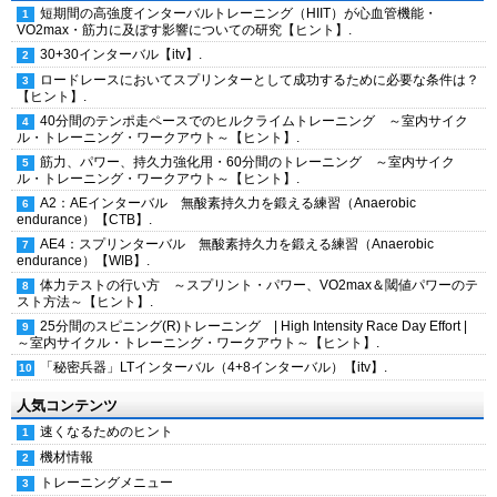
短期間の高強度インターバルトレーニング（HIIT）が心血管機能・
VO2max・筋力に及ぼす影響についての研究【ヒント】.
30+30インターバル【itv】.
ロードレースにおいてスプリンターとして成功するために必要な条件は？
【ヒント】.
40分間のテンポ走ペースでのヒルクライムトレーニング ～室内サイク
ル・トレーニング・ワークアウト～【ヒント】.
筋力、パワー、持久力強化用・60分間のトレーニング ～室内サイク
ル・トレーニング・ワークアウト～【ヒント】.
A2：AEインターバル 無酸素持久力を鍛える練習（Anaerobic
endurance）【CTB】.
AE4：スプリンターバル 無酸素持久力を鍛える練習（Anaerobic
endurance）【WIB】.
体力テストの行い方 ～スプリント・パワー、VO2max＆閾値パワーのテ
スト方法～【ヒント】.
25分間のスピニング(R)トレーニング | High Intensity Race Day Effort |
～室内サイクル・トレーニング・ワークアウト～【ヒント】.
「秘密兵器」LTインターバル（4+8インターバル）【itv】.
人気コンテンツ
速くなるためのヒント
機材情報
トレーニングメニュー