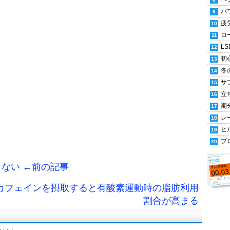
パ
疲
ロ
LS
初
冬
サ
立
期
レ
ヒ
プ
ない ←前の記事
 カフェインを摂取すると有酸素運動時の脂肪利用
割合が高まる