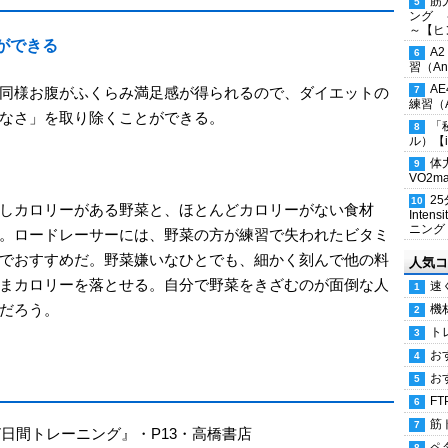
筋
ング 
～【ヒ
ができる
A
習（Ana
A
同様お腹がふくらみ満足感が得られるので、ダイエットの
練習（An
なさ」を取り除くことができる。
「
ル）【i
体
VO2
2
しカロリーがある野菜と、ほとんどカロリーがない食材
Inten
ニング
。ロードレーサーには、野菜の方が練習で失われたビタミ
でおすすめだ。野菜嫌いなひとでも、細かく刻んで他の料
人気コ
まカロリーを落とせる。自分で野菜をきざむのが面倒な人
速
だろう。
機
ト
お
お
FT
筋
ピ7日間トレーニング』・P13・高橋書店
ペ