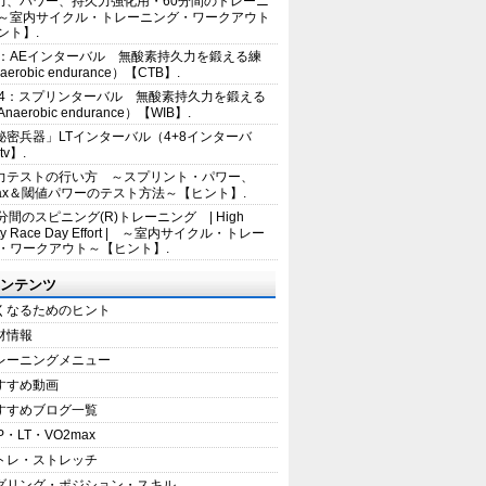
力、パワー、持久力強化用・60分間のトレーニ
～室内サイクル・トレーニング・ワークアウト
ント】.
2：AEインターバル 無酸素持久力を鍛える練
erobic endurance）【CTB】.
E4：スプリンターバル 無酸素持久力を鍛える
aerobic endurance）【WIB】.
秘密兵器」LTインターバル（4+8インターバ
tv】.
力テストの行い方 ～スプリント・パワー、
max＆閾値パワーのテスト方法～【ヒント】.
5分間のスピニング(R)トレーニング | High
sity Race Day Effort | ～室内サイクル・トレー
・ワークアウト～【ヒント】.
ンテンツ
くなるためのヒント
材情報
レーニングメニュー
すすめ動画
すすめブログ一覧
P・LT・VO2max
トレ・ストレッチ
ダリング・ポジション・スキル