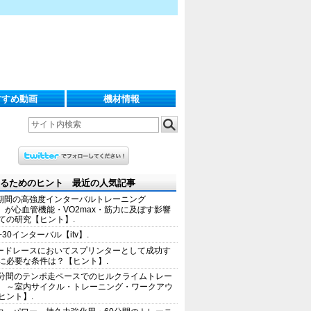
すすめ動画
機材情報
るためのヒント 最近の人気記事
期間の高強度インターバルトレーニング
IT）が心血管機能・VO2max・筋力に及ぼす影響
ての研究【ヒント】.
+30インターバル【itv】.
ードレースにおいてスプリンターとして成功す
に必要な条件は？【ヒント】.
0分間のテンポ走ペースでのヒルクライムトレー
 ～室内サイクル・トレーニング・ワークアウ
ヒント】.