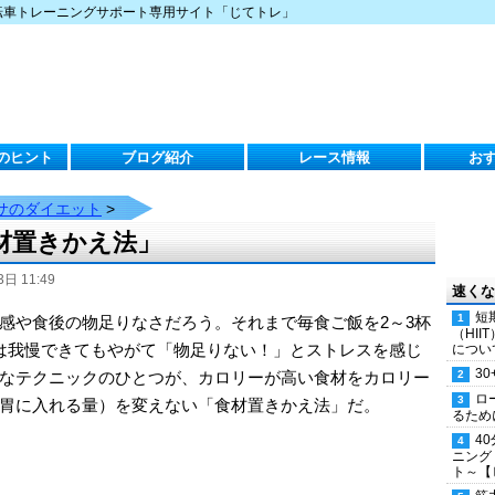
転車トレーニングサポート専用サイト「じてトレ」
のヒント
ブログ紹介
レース情報
お
サのダイエット
>
材置きかえ法」
日 11:49
速くな
短
感や食後の物足りなさだろう。それまで毎食ご飯を2～3杯
（HI
は我慢できてもやがて「物足りない！」とストレスを感じ
につい
30
なテクニックのひとつが、カロリーが高い食材をカロリー
ロ
胃に入れる量）を変えない「食材置きかえ法」だ。
るため
4
ニング
ト～【