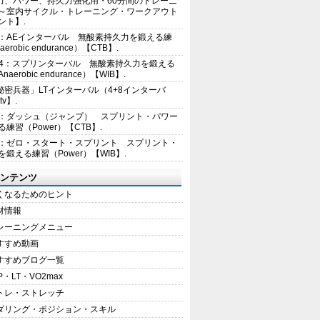
力、パワー、持久力強化用・60分間のトレーニ
～室内サイクル・トレーニング・ワークアウト
ント】.
2：AEインターバル 無酸素持久力を鍛える練
erobic endurance）【CTB】.
E4：スプリンターバル 無酸素持久力を鍛える
aerobic endurance）【WIB】.
秘密兵器」LTインターバル（4+8インターバ
tv】.
1：ダッシュ（ジャンプ） スプリント・パワー
練習（Power）【CTB】.
8：ゼロ・スタート・スプリント スプリント・
を鍛える練習（Power）【WIB】.
ンテンツ
くなるためのヒント
材情報
レーニングメニュー
すすめ動画
すすめブログ一覧
P・LT・VO2max
トレ・ストレッチ
ダリング・ポジション・スキル