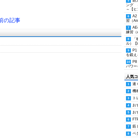
筋
ング 
～【ヒ
A
←前の記事
習（Ana
A
練習（An
「
ル）【i
P
を鍛える
P
パワー
人気コ
速
機
ト
お
お
FT
筋
ペ