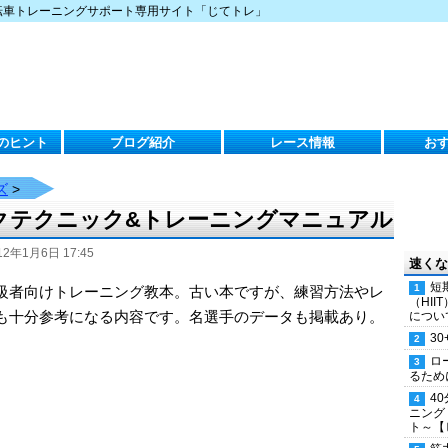
転車トレーニングサポート専用サイト「じてトレ」
のヒント
ブログ紹介
レース情報
お
ズ
>
クテクニック&トレーニングマニュアル
12年1月6日 17:45
速くな
短
級者向けトレーニング教本。古い本ですが、練習方法やレ
（HI
も十分参考になる内容です。名選手のデータも掲載あり。
につい
30
ロ
るため
4
ニング
ト～【