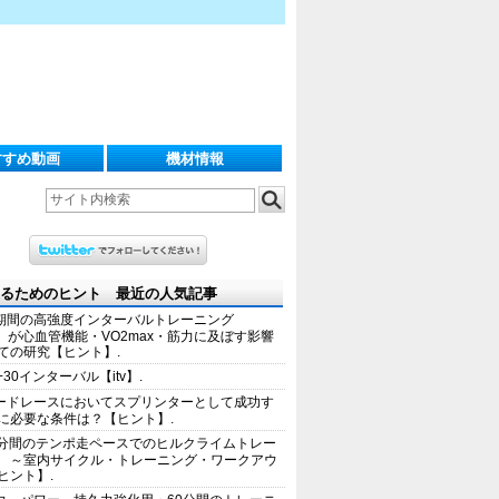
すすめ動画
機材情報
るためのヒント 最近の人気記事
期間の高強度インターバルトレーニング
IT）が心血管機能・VO2max・筋力に及ぼす影響
ての研究【ヒント】.
+30インターバル【itv】.
ードレースにおいてスプリンターとして成功す
に必要な条件は？【ヒント】.
0分間のテンポ走ペースでのヒルクライムトレー
 ～室内サイクル・トレーニング・ワークアウ
ヒント】.