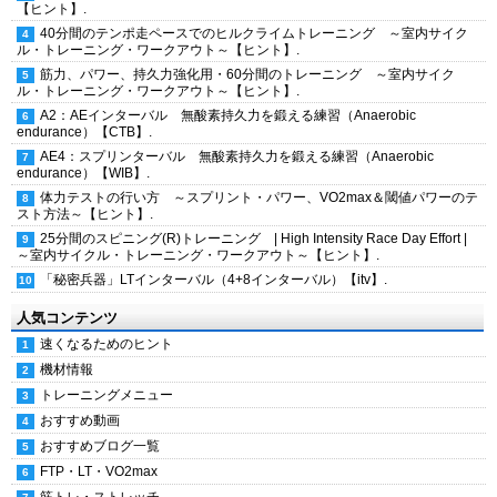
【ヒント】.
40分間のテンポ走ペースでのヒルクライムトレーニング ～室内サイク
ル・トレーニング・ワークアウト～【ヒント】.
筋力、パワー、持久力強化用・60分間のトレーニング ～室内サイク
ル・トレーニング・ワークアウト～【ヒント】.
A2：AEインターバル 無酸素持久力を鍛える練習（Anaerobic
endurance）【CTB】.
AE4：スプリンターバル 無酸素持久力を鍛える練習（Anaerobic
endurance）【WIB】.
体力テストの行い方 ～スプリント・パワー、VO2max＆閾値パワーのテ
スト方法～【ヒント】.
25分間のスピニング(R)トレーニング | High Intensity Race Day Effort |
～室内サイクル・トレーニング・ワークアウト～【ヒント】.
「秘密兵器」LTインターバル（4+8インターバル）【itv】.
人気コンテンツ
速くなるためのヒント
機材情報
トレーニングメニュー
おすすめ動画
おすすめブログ一覧
FTP・LT・VO2max