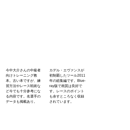
今中大介さんの中級者
カデル・エヴァンスが
向けトレーニング教
初制覇したツール2011
本。古い本ですが、練
年の総集編です。Blue-
習方法やレース戦術な
ray版で画質は良好で
ど今でも十分参考にな
す。レースのポイント
る内容です。名選手の
も余すところなく収録
データも掲載あり。
されています。