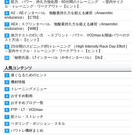
筋力、パワー、持久力強化用・60分間のトレーニング ～室内サイク
ル・トレーニング・ワークアウト～【ヒント】.
A2：AEインターバル 無酸素持久力を鍛える練習（Anaerobic
endurance）【CTB】.
AE4：スプリンターバル 無酸素持久力を鍛える練習（Anaerobic
endurance）【WIB】.
体力テストの行い方 ～スプリント・パワー、VO2max＆閾値パワーのテ
スト方法～【ヒント】.
25分間のスピニング(R)トレーニング | High Intensity Race Day Effort |
～室内サイクル・トレーニング・ワークアウト～【ヒント】.
「秘密兵器」LTインターバル（4+8インターバル）【itv】.
人気コンテンツ
速くなるためのヒント
機材情報
トレーニングメニュー
おすすめ動画
おすすめブログ一覧
FTP・LT・VO2max
筋トレ・ストレッチ
ペダリング・ポジション・スキル
パワトレ機材まとめ