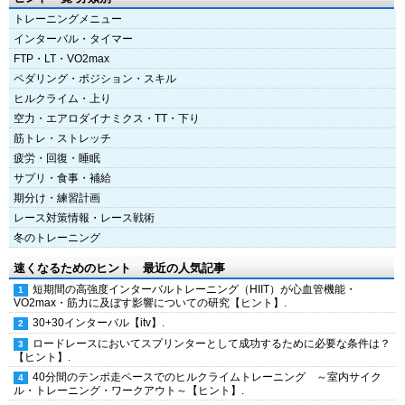
トレーニングメニュー
インターバル・タイマー
FTP・LT・VO2max
ペダリング・ポジション・スキル
ヒルクライム・上り
空力・エアロダイナミクス・TT・下り
筋トレ・ストレッチ
疲労・回復・睡眠
サプリ・食事・補給
期分け・練習計画
レース対策情報・レース戦術
冬のトレーニング
速くなるためのヒント 最近の人気記事
短期間の高強度インターバルトレーニング（HIIT）が心血管機能・
VO2max・筋力に及ぼす影響についての研究【ヒント】.
30+30インターバル【itv】.
ロードレースにおいてスプリンターとして成功するために必要な条件は？
【ヒント】.
40分間のテンポ走ペースでのヒルクライムトレーニング ～室内サイク
ル・トレーニング・ワークアウト～【ヒント】.