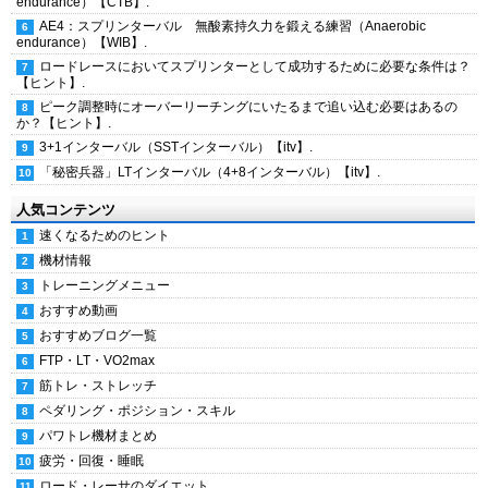
endurance）【CTB】.
AE4：スプリンターバル 無酸素持久力を鍛える練習（Anaerobic
endurance）【WIB】.
ロードレースにおいてスプリンターとして成功するために必要な条件は？
【ヒント】.
ピーク調整時にオーバーリーチングにいたるまで追い込む必要はあるの
か？【ヒント】.
3+1インターバル（SSTインターバル）【itv】.
「秘密兵器」LTインターバル（4+8インターバル）【itv】.
人気コンテンツ
速くなるためのヒント
機材情報
トレーニングメニュー
おすすめ動画
おすすめブログ一覧
FTP・LT・VO2max
筋トレ・ストレッチ
ペダリング・ポジション・スキル
パワトレ機材まとめ
疲労・回復・睡眠
ロード・レーサのダイエット