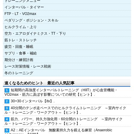
トレーニングメニュー
インターバル・タイマー
FTP・LT・VO2max
ペダリング・ポジション・スキル
ヒルクライム・上り
空力・エアロダイナミクス・TT・下り
筋トレ・ストレッチ
疲労・回復・睡眠
サプリ・食事・補給
期分け・練習計画
レース対策情報・レース戦術
冬のトレーニング
速くなるためのヒント 最近の人気記事
短期間の高強度インターバルトレーニング（HIIT）が心血管機能・
VO2max・筋力に及ぼす影響についての研究【ヒント】.
30+30インターバル【itv】.
40分間のテンポ走ペースでのヒルクライムトレーニング ～室内サイク
ル・トレーニング・ワークアウト～【ヒント】.
筋力、パワー、持久力強化用・60分間のトレーニング ～室内サイク
ル・トレーニング・ワークアウト～【ヒント】.
A2：AEインターバル 無酸素持久力を鍛える練習（Anaerobic