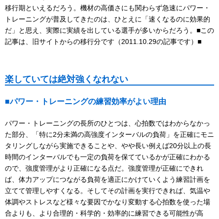
移行期といえるだろう。機材の高価さにも関わらず急速にパワー・
トレーニングが普及してきたのは、ひとえに「速くなるのに効果的
だ」と思え、実際に実績を出している選手が多いからだろう。■この
記事は、旧サイトからの移行分です（2011.10.29の記事です）■
楽していては絶対強くなれない
■パワー・トレーニングの練習効率がよい理由
パワー・トレーニングの長所のひとつは、心拍数ではわからなかっ
た部分、「特に2分未満の高強度インターバルの負荷」を正確にモニ
タリングしながら実施できることや、やや長い例えば20分以上の長
時間のインターバルでも一定の負荷を保てているかが正確にわかる
ので、強度管理がより正確になる点だ。強度管理が正確にできれ
ば、体力アップにつながる負荷を適正にかけていくよう練習計画を
立てて管理しやすくなる。そしてその計画を実行できれば、気温や
体調やストレスなど様々な要因でかなり変動する心拍数を使った場
合よりも、より合理的・科学的・効率的に練習できる可能性が高