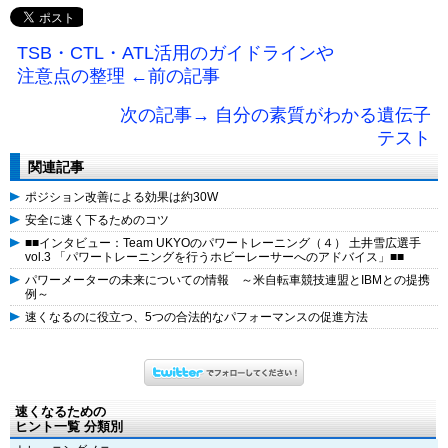
TSB・CTL・ATL活用のガイドラインや
注意点の整理 ←前の記事
次の記事→ 自分の素質がわかる遺伝子
テスト
関連記事
ポジション改善による効果は約30W
安全に速く下るためのコツ
■■インタビュー：Team UKYOのパワートレーニング（４） 土井雪広選手
vol.3 「パワートレーニングを行うホビーレーサーへのアドバイス」■■
パワーメーターの未来についての情報 ～米自転車競技連盟とIBMとの提携
例～
速くなるのに役立つ、5つの合法的なパフォーマンスの促進方法
速くなるための
ヒント一覧 分類別