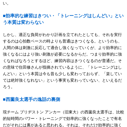
い。
■効率的な練習はきつい・「トレーニングはしんどい」とい
う本質は変わらない
しかし、適正な負荷がわかり計画を立てれたとしても、それを実行
するのは心拍数ベースの時よりも普通はきつくなる。というのも、
人間の体は刺激に反応して適合し強くなっていくが、より効率的に
強くなるにはより強い刺激が必要になるからだ。つまり効率的に強
くなればなろうとするほど、練習内容はきつくなるのが普通だ。そ
の意味で住田修さんが指摘されているように、「トレーニングはし
んどい」という本質は今も昔も少しも変わっておらず、「楽してい
ては絶対強くなれない」という事実も変わっていない、といえるだ
ろう。
■西薗良太選手の逸話の裏側
現チーム ブリヂストン アンカー（旧東大）の西薗良太選手は、比較
的短時間のパワー・トレーニングで効率的に強くなったことで有名
だがそれには裏があると思われる。それは、それだけ効率的に強く