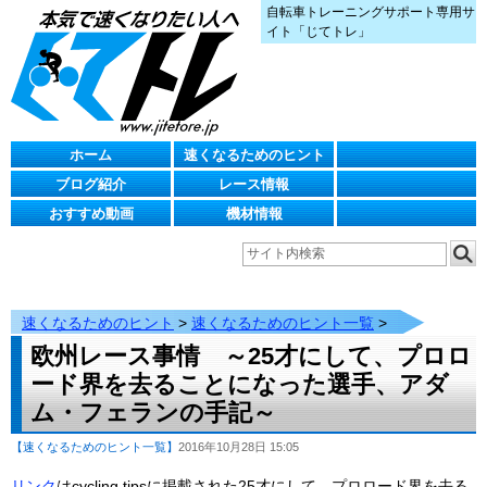
自転車トレーニングサポート専用サ
イト「じてトレ」
ホーム
速くなるためのヒント
ブログ紹介
レース情報
おすすめ動画
機材情報
速くなるためのヒント
>
速くなるためのヒント一覧
>
欧州レース事情 ～25才にして、プロロ
ード界を去ることになった選手、アダ
ム・フェランの手記～
【速くなるためのヒント一覧】
2016年10月28日 15:05
リンク
はcycling tipsに掲載された25才にして、プロロード界を去る