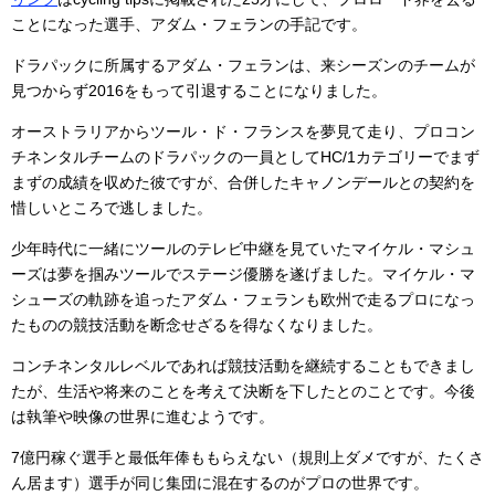
ことになった選手、アダム・フェランの手記です。
ドラパックに所属するアダム・フェランは、来シーズンのチームが
見つからず2016をもって引退することになりました。
オーストラリアからツール・ド・フランスを夢見て走り、プロコン
チネンタルチームのドラパックの一員としてHC/1カテゴリーでまず
まずの成績を収めた彼ですが、合併したキャノンデールとの契約を
惜しいところで逃しました。
少年時代に一緒にツールのテレビ中継を見ていたマイケル・マシュ
ーズは夢を掴みツールでステージ優勝を遂げました。マイケル・マ
シューズの軌跡を追ったアダム・フェランも欧州で走るプロになっ
たものの競技活動を断念せざるを得なくなりました。
コンチネンタルレベルであれば競技活動を継続することもできまし
たが、生活や将来のことを考えて決断を下したとのことです。今後
は執筆や映像の世界に進むようです。
7億円稼ぐ選手と最低年俸ももらえない（規則上ダメですが、たくさ
ん居ます）選手が同じ集団に混在するのがプロの世界です。