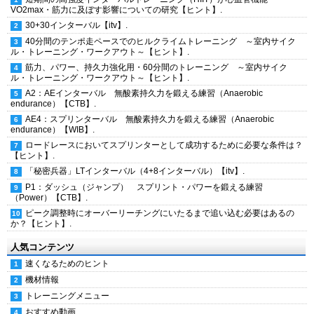
VO2max・筋力に及ぼす影響についての研究【ヒント】.
30+30インターバル【itv】.
40分間のテンポ走ペースでのヒルクライムトレーニング ～室内サイク
ル・トレーニング・ワークアウト～【ヒント】.
筋力、パワー、持久力強化用・60分間のトレーニング ～室内サイク
ル・トレーニング・ワークアウト～【ヒント】.
A2：AEインターバル 無酸素持久力を鍛える練習（Anaerobic
endurance）【CTB】.
AE4：スプリンターバル 無酸素持久力を鍛える練習（Anaerobic
endurance）【WIB】.
ロードレースにおいてスプリンターとして成功するために必要な条件は？
【ヒント】.
「秘密兵器」LTインターバル（4+8インターバル）【itv】.
P1：ダッシュ（ジャンプ） スプリント・パワーを鍛える練習
（Power）【CTB】.
ピーク調整時にオーバーリーチングにいたるまで追い込む必要はあるの
か？【ヒント】.
人気コンテンツ
速くなるためのヒント
機材情報
トレーニングメニュー
おすすめ動画