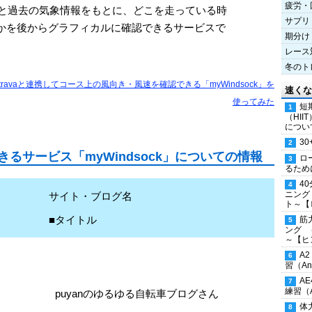
疲労・
グと過去の気象情報をもとに、どこを走っている時
サプリ
かを後からグラフィカルに確認できるサービスで
期分け
レース
冬のト
travaと連携してコース上の風向き・風速を確認できる「myWindsock」を
速くな
使ってみた
短
（HI
につい
30
るサービス「myWindsock」についての情報
ロ
るため
4
ニング
サイト・ブログ名
ト～【
■タイトル
筋
ング 
～【ヒ
A
習（Ana
A
練習（An
puyanのゆるゆる自転車ブログさん
体