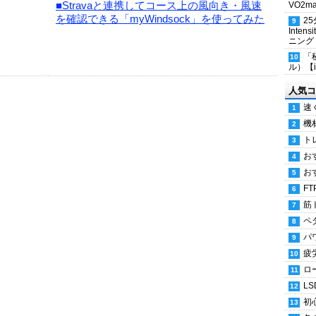
■Stravaと連携してコース上の風向き・風速
VO2
を確認できる「myWindsock」を使ってみた
2
Inten
ニング
「
ル）【i
人気コ
速
機
ト
お
お
FT
筋
ペ
パ
疲
ロ
LS
初