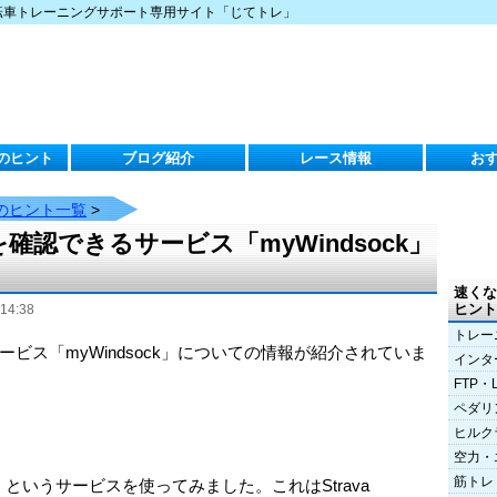
転車トレーニングサポート専用サイト「じてトレ」
のヒント
ブログ紹介
レース情報
お
のヒント一覧
>
認できるサービス「myWindsock」
速くな
ヒント
14:38
トレー
ビス「myWindsock」についての情報が紹介されていま
インタ
FTP・
ペダリ
ヒルク
空力・
筋トレ
k」というサービスを使ってみました。これはStrava