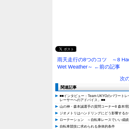
雨天走行の8つのコツ ～8 Hacks For
Wet Weather～ ←前の記事
次
関連記事
■■インタビュー：Team UKYOのパワート
レーサーへのアドバイス」■■
山の神・森本誠選手の質問コーナー8 森本理
ジオメトリはハンドリングにどう影響するか？ ～How Doe
ローテーション ～自転車レースでいい成績
自転車競技に求められる身体的条件