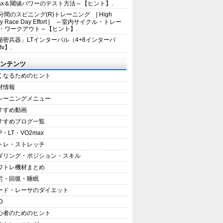
max＆閾値パワーのテスト方法～【ヒント】.
5分間のスピニング(R)トレーニング | High
sity Race Day Effort | ～室内サイクル・トレー
・ワークアウト～【ヒント】.
秘密兵器」LTインターバル（4+8インターバ
tv】.
ンテンツ
くなるためのヒント
材情報
レーニングメニュー
すすめ動画
すすめブログ一覧
P・LT・VO2max
トレ・ストレッチ
ダリング・ポジション・スキル
ワトレ機材まとめ
労・回復・睡眠
ード・レーサのダイエット
D
心者のためのヒント