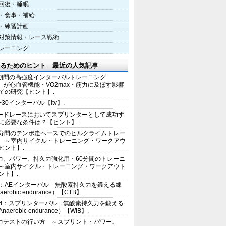
回復・睡眠
・食事・補給
・練習計画
対策情報・レース戦術
レーニング
るためのヒント 最近の人気記事
期間の高強度インターバルトレーニング
IT）が心血管機能・VO2max・筋力に及ぼす影響
ての研究【ヒント】.
+30インターバル【itv】.
ードレースにおいてスプリンターとして成功す
に必要な条件は？【ヒント】.
0分間のテンポ走ペースでのヒルクライムトレー
 ～室内サイクル・トレーニング・ワークアウ
ヒント】.
力、パワー、持久力強化用・60分間のトレーニ
～室内サイクル・トレーニング・ワークアウト
ント】.
2：AEインターバル 無酸素持久力を鍛える練
erobic endurance）【CTB】.
E4：スプリンターバル 無酸素持久力を鍛える
aerobic endurance）【WIB】.
力テストの行い方 ～スプリント・パワー、