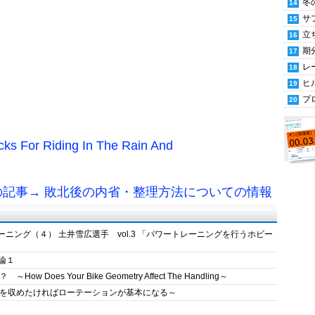
冬
サ
立
期
レ
ヒ
プ
 Riding In The Rain And
の記事→ 敗北後の内省・整理方法についての情報
レーニング（４） 土井雪広選手 vol.3 「パワートレーニングを行うホビー
論１
s Your Bike Geometry Affect The Handling～
を収めたければローテーションが基本になる～