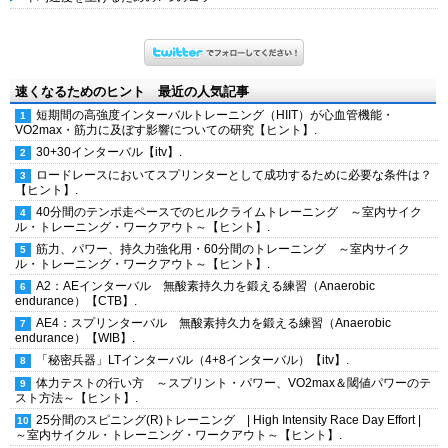
速くなるためのヒント 最近の人気記事
短期間の高強度インターバルトレーニング（HIIT）が心血管機能・
VO2max・筋力に及ぼす影響についての研究【ヒント】.
30+30インターバル【itv】.
ロードレースにおいてスプリンターとして成功するために必要な条件は？
【ヒント】.
40分間のテンポ走ペースでのヒルクライムトレーニング ～室内サイク
ル・トレーニング・ワークアウト～【ヒント】.
筋力、パワー、持久力強化用・60分間のトレーニング ～室内サイク
ル・トレーニング・ワークアウト～【ヒント】.
A2：AEインターバル 無酸素持久力を鍛える練習（Anaerobic
endurance）【CTB】.
AE4：スプリンターバル 無酸素持久力を鍛える練習（Anaerobic
endurance）【WIB】.
「秘密兵器」LTインターバル（4+8インターバル）【itv】.
体力テストの行い方 ～スプリント・パワー、VO2max＆閾値パワーのテ
スト方法～【ヒント】.
25分間のスピニング(R)トレーニング | High Intensity Race Day Effort |
～室内サイクル・トレーニング・ワークアウト～【ヒント】.