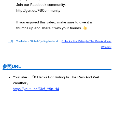
Join our Facebook community:
http://gcn.eu/FBCommunity
If you enjoyed this video, make sure to give it a
thumbs up and share it with your friends.
出典 YouTube・Global Cycling Network：
8 Hacks For Riding In The Rain And Wet
Weather
参照URL
YouTube・『8 Hacks For Riding In The Rain And Wet
Weather』
https://youtu.be/Dlvf_Y9p-H4