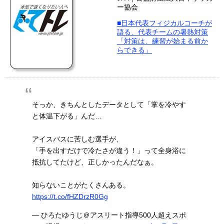
ー協会
■日本代表フィジカルコーチが
語る、代表チームの暑熱対策
「対策は、練習が始まる前か
らできる」
そっか、きちんとしたデータとして「掌を冷やす
と体温下がる」んだ…
アイスバスに苦しむ選手が、
「手を出すだけで冷たさが違う！」って全身浴に
抵抗してたけど、正しかったんだなぁ。
知らないことがたくさんある。
https://t.co/fHZDrzR0Gg
— ひろたゆうじ＠アスリート指導500人超えスポ