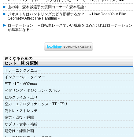
vol.3 「パワートレーニングを行うホビーレーサーへのアドバイス」■■
山の神・森本誠選手の質問コーナー8 森本理論１
ジオメトリはハンドリングにどう影響するか？ ～How Does Your Bike
Geometry Affect The Handling～
ローテーション ～自転車レースでいい成績を収めたければローテーション
が基本になる～
速くなるための
ヒント一覧 分類別
トレーニングメニュー
インターバル・タイマー
FTP・LT・VO2max
ペダリング・ポジション・スキル
ヒルクライム・上り
空力・エアロダイナミクス・TT・下り
筋トレ・ストレッチ
疲労・回復・睡眠
サプリ・食事・補給
期分け・練習計画