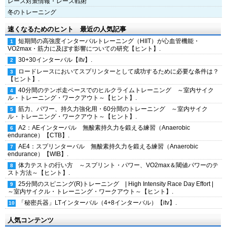
レース対策情報・レース戦術
冬のトレーニング
速くなるためのヒント 最近の人気記事
短期間の高強度インターバルトレーニング（HIIT）が心血管機能・
VO2max・筋力に及ぼす影響についての研究【ヒント】.
30+30インターバル【itv】.
ロードレースにおいてスプリンターとして成功するために必要な条件は？
【ヒント】.
40分間のテンポ走ペースでのヒルクライムトレーニング ～室内サイク
ル・トレーニング・ワークアウト～【ヒント】.
筋力、パワー、持久力強化用・60分間のトレーニング ～室内サイク
ル・トレーニング・ワークアウト～【ヒント】.
A2：AEインターバル 無酸素持久力を鍛える練習（Anaerobic
endurance）【CTB】.
AE4：スプリンターバル 無酸素持久力を鍛える練習（Anaerobic
endurance）【WIB】.
体力テストの行い方 ～スプリント・パワー、VO2max＆閾値パワーのテ
スト方法～【ヒント】.
25分間のスピニング(R)トレーニング | High Intensity Race Day Effort |
～室内サイクル・トレーニング・ワークアウト～【ヒント】.
「秘密兵器」LTインターバル（4+8インターバル）【itv】.
人気コンテンツ