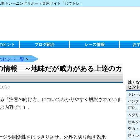
転車トレーニングサポート専用サイト「じてトレ」
のヒント
ブログ紹介
レース情報
お
のヒント一覧
>
の情報 ～地味だが威力がある上達のカ
速くな
ヒント
10:28
トレー
る「注意の向け方」についてわかりやすく解説されていま
インタ
む内容です）。
FTP・
ペダリ
ヒルク
空力・
筋トレ
ージや関係性をはっきりさせ、外界と切り離す効果