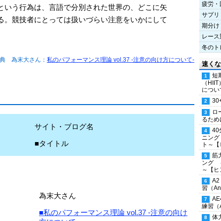
疲労・
という行為は、言語で分別された世界の、どこに矢
サプリ
る。競技者にとっては扱いづらい注意をいかにして
期分け
レース
冬のト
典 為末大さん：
私のパフォーマンス理論 vol.37 -注意の向け方について-
速くな
短
（HI
につい
30
ロ
るため
サイト・ブログ名
4
ニング
■タイトル
ト～【
筋
ング 
～【ヒ
A
習（Ana
為末大さん
A
練習（An
■私のパフォーマンス理論 vol.37 -注意の向け
体