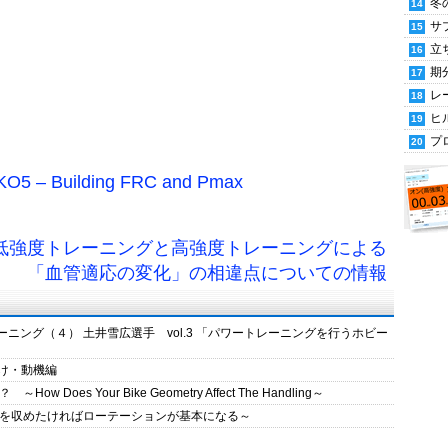
冬
サ
立
期
レ
ヒ
プ
 Building FRC and Pmax
 低強度トレーニングと高強度トレーニングによる
「血管適応の変化」の相違点についての情報
レーニング（４） 土井雪広選手 vol.3 「パワートレーニングを行うホビー
け・動機編
s Your Bike Geometry Affect The Handling～
を収めたければローテーションが基本になる～