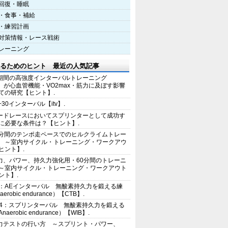
回復・睡眠
・食事・補給
・練習計画
対策情報・レース戦術
レーニング
るためのヒント 最近の人気記事
期間の高強度インターバルトレーニング
IT）が心血管機能・VO2max・筋力に及ぼす影響
ての研究【ヒント】.
+30インターバル【itv】.
ードレースにおいてスプリンターとして成功す
に必要な条件は？【ヒント】.
0分間のテンポ走ペースでのヒルクライムトレー
 ～室内サイクル・トレーニング・ワークアウ
ヒント】.
力、パワー、持久力強化用・60分間のトレーニ
～室内サイクル・トレーニング・ワークアウト
ント】.
2：AEインターバル 無酸素持久力を鍛える練
erobic endurance）【CTB】.
E4：スプリンターバル 無酸素持久力を鍛える
aerobic endurance）【WIB】.
力テストの行い方 ～スプリント・パワー、