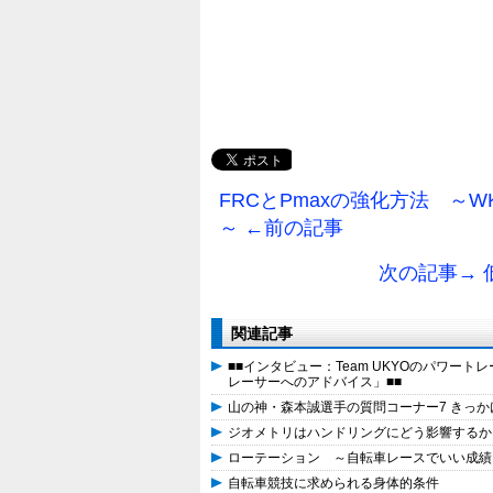
FRCとPmaxの強化方法 ～WKO5 –
～ ←前の記事
次の記事→
関連記事
■■インタビュー：Team UKYOのパワート
レーサーへのアドバイス」■■
山の神・森本誠選手の質問コーナー7 きっか
ジオメトリはハンドリングにどう影響するか？ ～How Doe
ローテーション ～自転車レースでいい成績
自転車競技に求められる身体的条件