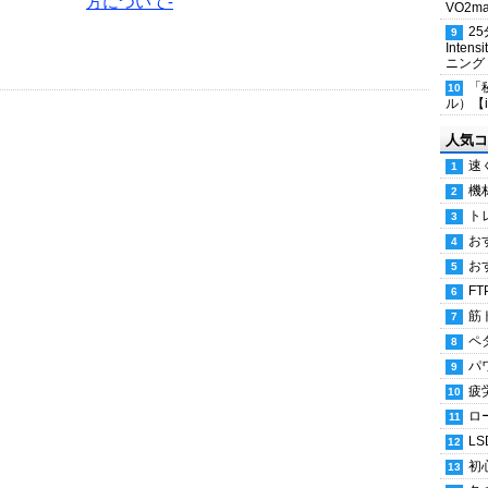
方について-
VO2
2
Inten
ニング
「
ル）【i
人気コ
速
機
ト
お
お
FT
筋
ペ
パ
疲
ロ
LS
初