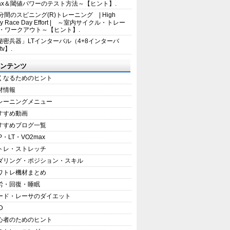
max＆閾値パワーのテスト方法～【ヒント】.
5分間のスピニング(R)トレーニング | High
sity Race Day Effort | ～室内サイクル・トレー
・ワークアウト～【ヒント】.
秘密兵器」LTインターバル（4+8インターバ
tv】.
ンテンツ
くなるためのヒント
材情報
レーニングメニュー
すすめ動画
すすめブログ一覧
P・LT・VO2max
トレ・ストレッチ
ダリング・ポジション・スキル
ワトレ機材まとめ
労・回復・睡眠
ード・レーサのダイエット
D
心者のためのヒント