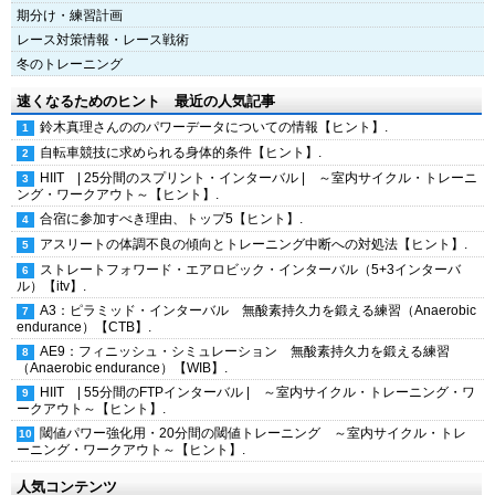
期分け・練習計画
レース対策情報・レース戦術
冬のトレーニング
速くなるためのヒント 最近の人気記事
鈴木真理さんののパワーデータについての情報【ヒント】.
自転車競技に求められる身体的条件【ヒント】.
HIIT | 25分間のスプリント・インターバル | ～室内サイクル・トレーニ
ング・ワークアウト～【ヒント】.
合宿に参加すべき理由、トップ5【ヒント】.
アスリートの体調不良の傾向とトレーニング中断への対処法【ヒント】.
ストレートフォワード・エアロビック・インターバル（5+3インターバ
ル）【itv】.
A3：ピラミッド・インターバル 無酸素持久力を鍛える練習（Anaerobic
endurance）【CTB】.
AE9：フィニッシュ・シミュレーション 無酸素持久力を鍛える練習
（Anaerobic endurance）【WIB】.
HIIT | 55分間のFTPインターバル | ～室内サイクル・トレーニング・ワ
ークアウト～【ヒント】.
閾値パワー強化用・20分間の閾値トレーニング ～室内サイクル・トレ
ーニング・ワークアウト～【ヒント】.
人気コンテンツ