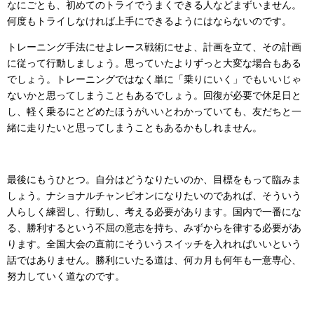
なにごとも、初めてのトライでうまくできる人などまずいません。
何度もトライしなければ上手にできるようにはならないのです。
トレーニング手法にせよレース戦術にせよ、計画を立て、その計画
に従って行動しましょう。思っていたよりずっと大変な場合もある
でしょう。トレーニングではなく単に「乗りにいく」でもいいじゃ
ないかと思ってしまうこともあるでしょう。回復が必要で休足日と
し、軽く乗るにとどめたほうがいいとわかっていても、友だちと一
緒に走りたいと思ってしまうこともあるかもしれません。
最後にもうひとつ。自分はどうなりたいのか、目標をもって臨みま
しょう。ナショナルチャンピオンになりたいのであれば、そういう
人らしく練習し、行動し、考える必要があります。国内で一番にな
る、勝利するという不屈の意志を持ち、みずからを律する必要があ
ります。全国大会の直前にそういうスイッチを入れればいいという
話ではありません。勝利にいたる道は、何カ月も何年も一意専心、
努力していく道なのです。