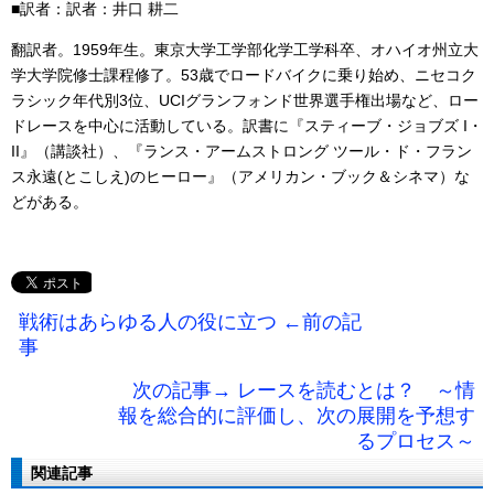
■訳者：訳者：井口 耕二
翻訳者。1959年生。東京大学工学部化学工学科卒、オハイオ州立大
学大学院修士課程修了。53歳でロードバイクに乗り始め、ニセコク
ラシック年代別3位、UCIグランフォンド世界選手権出場など、ロー
ドレースを中心に活動している。訳書に『スティーブ・ジョブズ I・
II』（講談社）、『ランス・アームストロング ツール・ド・フラン
ス永遠(とこしえ)のヒーロー』（アメリカン・ブック＆シネマ）な
どがある。
戦術はあらゆる人の役に立つ ←前の記
事
次の記事→ レースを読むとは？ ～情
報を総合的に評価し、次の展開を予想す
るプロセス～
関連記事