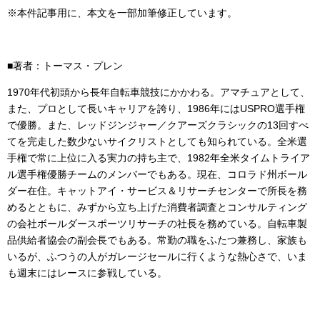
※本件記事用に、本文を一部加筆修正しています。
■著者：トーマス・プレン
1970年代初頭から長年自転車競技にかかわる。アマチュアとして、
また、プロとして長いキャリアを誇り、1986年にはUSPRO選手権
で優勝。また、レッドジンジャー／クアーズクラシックの13回すべ
てを完走した数少ないサイクリストとしても知られている。全米選
手権で常に上位に入る実力の持ち主で、1982年全米タイムトライア
ル選手権優勝チームのメンバーでもある。現在、コロラド州ボール
ダー在住。キャットアイ・サービス＆リサーチセンターで所長を務
めるとともに、みずから立ち上げた消費者調査とコンサルティング
の会社ボールダースポーツリサーチの社長を務めている。自転車製
品供給者協会の副会長でもある。常勤の職をふたつ兼務し、家族も
いるが、ふつうの人がガレージセールに行くような熱心さで、いま
も週末にはレースに参戦している。