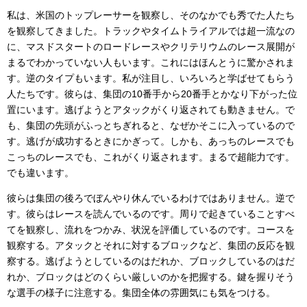
私は、米国のトップレーサーを観察し、そのなかでも秀でた人たち
を観察してきました。トラックやタイムトライアルでは超一流なの
に、マスドスタートのロードレースやクリテリウムのレース展開が
まるでわかっていない人もいます。これにはほんとうに驚かされま
す。逆のタイプもいます。私が注目し、いろいろと学ばせてもらう
人たちです。彼らは、集団の10番手から20番手とかなり下がった位
置にいます。逃げようとアタックがくり返されても動きません。で
も、集団の先頭がふっとちぎれると、なぜかそこに入っているので
す。逃げが成功するときにかぎって。しかも、あっちのレースでも
こっちのレースでも、これがくり返されます。まるで超能力です。
でも違います。
彼らは集団の後ろでぼんやり休んでいるわけではありません。逆で
す。彼らはレースを読んでいるのです。周りで起きていることすべ
てを観察し、流れをつかみ、状況を評価しているのです。コースを
観察する。アタックとそれに対するブロックなど、集団の反応を観
察する。逃げようとしているのはだれか、ブロックしているのはだ
れか、ブロックはどのくらい厳しいのかを把握する。鍵を握りそう
な選手の様子に注意する。集団全体の雰囲気にも気をつける。