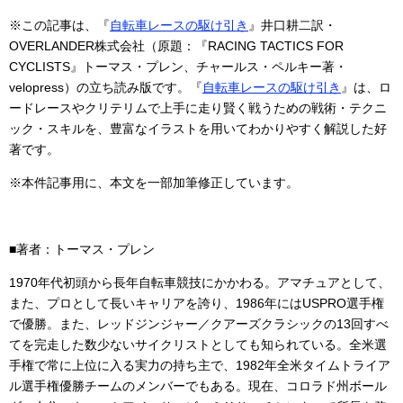
※この記事は、『
自転車レースの駆け引き
』井口耕二訳・
OVERLANDER株式会社（原題：『RACING TACTICS FOR
CYCLISTS』トーマス・プレン、チャールス・ペルキー著・
velopress）の立ち読み版です。『
自転車レースの駆け引き
』は、ロ
ードレースやクリテリムで上手に走り賢く戦うための戦術・テクニ
ック・スキルを、豊富なイラストを用いてわかりやすく解説した好
著です。
※本件記事用に、本文を一部加筆修正しています。
■著者：トーマス・プレン
1970年代初頭から長年自転車競技にかかわる。アマチュアとして、
また、プロとして長いキャリアを誇り、1986年にはUSPRO選手権
で優勝。また、レッドジンジャー／クアーズクラシックの13回すべ
てを完走した数少ないサイクリストとしても知られている。全米選
手権で常に上位に入る実力の持ち主で、1982年全米タイムトライア
ル選手権優勝チームのメンバーでもある。現在、コロラド州ボール