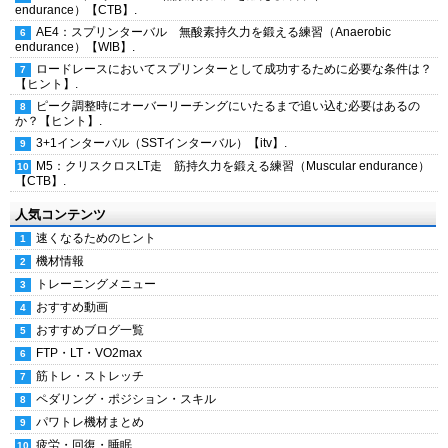
endurance）【CTB】.
AE4：スプリンターバル 無酸素持久力を鍛える練習（Anaerobic
endurance）【WIB】.
ロードレースにおいてスプリンターとして成功するために必要な条件は？
【ヒント】.
ピーク調整時にオーバーリーチングにいたるまで追い込む必要はあるの
か？【ヒント】.
3+1インターバル（SSTインターバル）【itv】.
M5：クリスクロスLT走 筋持久力を鍛える練習（Muscular endurance）
【CTB】.
人気コンテンツ
速くなるためのヒント
機材情報
トレーニングメニュー
おすすめ動画
おすすめブログ一覧
FTP・LT・VO2max
筋トレ・ストレッチ
ペダリング・ポジション・スキル
パワトレ機材まとめ
疲労・回復・睡眠