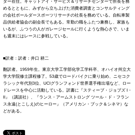
ダー在住。キャットアイ・サービス＆リサーチセンターで所長を務
めるとともに、みずから立ち上げた消費者調査とコンサルティング
の会社ボールダースポーツリサーチの社長を務めている。自転車製
品供給者協会の副会長でもある。常勤の職をふたつ兼務し、家族も
いるが、ふつうの人がガレージセールに行くような熱心さで、いま
も週末にはレースに参戦している。
■訳者：訳者：井口 耕二
翻訳者。1959年生。東京大学工学部化学工学科卒、オハイオ州立大
学大学院修士課程修了。53歳でロードバイクに乗り始め、ニセコク
ラシック年代別3位、UCIグランフォンド世界選手権出場など、ロー
ドレースを中心に活動している。訳書に『スティーブ・ジョブズ I・
II』（講談社）、『ランス・アームストロング ツール・ド・フラン
ス永遠(とこしえ)のヒーロー』（アメリカン・ブック＆シネマ）な
どがある。