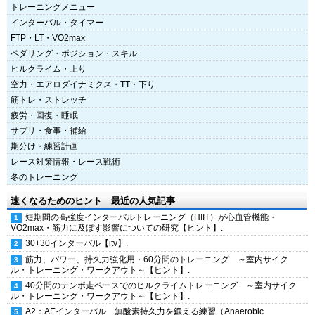
トレーニングメニュー
インターバル・タイマー
FTP・LT・VO2max
ペダリング・ポジション・スキル
ヒルクライム・上り
空力・エアロダイナミクス・TT・下り
筋トレ・ストレッチ
疲労・回復・睡眠
サプリ・食事・補給
期分け・練習計画
レース対策情報・レース戦術
冬のトレーニング
速くなるためのヒント 最近の人気記事
短期間の高強度インターバルトレーニング（HIIT）が心血管機能・
VO2max・筋力に及ぼす影響についての研究【ヒント】.
30+30インターバル【itv】.
筋力、パワー、持久力強化用・60分間のトレーニング ～室内サイク
ル・トレーニング・ワークアウト～【ヒント】.
40分間のテンポ走ペースでのヒルクライムトレーニング ～室内サイク
ル・トレーニング・ワークアウト～【ヒント】.
A2：AEインターバル 無酸素持久力を鍛える練習（Anaerobic