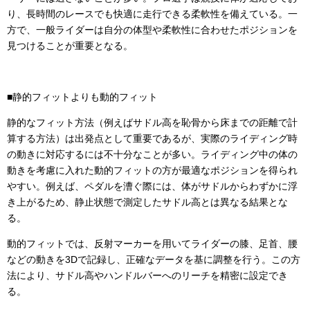
り、長時間のレースでも快適に走行できる柔軟性を備えている。一
方で、一般ライダーは自分の体型や柔軟性に合わせたポジションを
見つけることが重要となる。
■静的フィットよりも動的フィット
静的なフィット方法（例えばサドル高を恥骨から床までの距離で計
算する方法）は出発点として重要であるが、実際のライディング時
の動きに対応するには不十分なことが多い。ライディング中の体の
動きを考慮に入れた動的フィットの方が最適なポジションを得られ
やすい。例えば、ペダルを漕ぐ際には、体がサドルからわずかに浮
き上がるため、静止状態で測定したサドル高とは異なる結果とな
る。
動的フィットでは、反射マーカーを用いてライダーの膝、足首、腰
などの動きを3Dで記録し、正確なデータを基に調整を行う。この方
法により、サドル高やハンドルバーへのリーチを精密に設定でき
る。