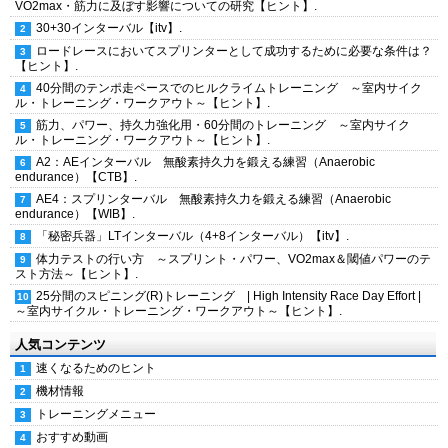
VO2max・筋力に及ぼす影響についての研究【ヒント】.
30+30インターバル【itv】.
ロードレースにおいてスプリンターとして成功するために必要な条件は？
【ヒント】.
40分間のテンポ走ペースでのヒルクライムトレーニング ～室内サイク
ル・トレーニング・ワークアウト～【ヒント】.
筋力、パワー、持久力強化用・60分間のトレーニング ～室内サイク
ル・トレーニング・ワークアウト～【ヒント】.
A2：AEインターバル 無酸素持久力を鍛える練習（Anaerobic
endurance）【CTB】.
AE4：スプリンターバル 無酸素持久力を鍛える練習（Anaerobic
endurance）【WIB】.
「秘密兵器」LTインターバル（4+8インターバル）【itv】.
体力テストの行い方 ～スプリント・パワー、VO2max＆閾値パワーのテ
スト方法～【ヒント】.
25分間のスピニング(R)トレーニング | High Intensity Race Day Effort |
～室内サイクル・トレーニング・ワークアウト～【ヒント】.
人気コンテンツ
速くなるためのヒント
機材情報
トレーニングメニュー
おすすめ動画