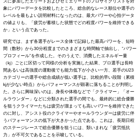
スに参加したエリートおよびセミエリートのプロサイクリストを対
象にパワーデータを比較したところ、総合的なレース順位や選手の
レベルを最もよい説明材料になったのは、最大パワーや心拍データ
の値よりも、「疲労が蓄積した状態でどの程度パワーを維持できる
か」という点であった。
研究では、まず各選手がレース全体で記録した最高パワーを、短時
間（数秒）から30分程度までのさまざまな時間軸で抽出し、“パワー
プロフィール”を作成した。そのうえで、消費したエネルギー量
（kj）ごとに区切って同様の分析を実施した結果、プロ選手は長時
間あるいは高強度の運動後でも能力低下が小さい一方、若手のU23
カテゴリーの選手や総合成績が低い選手は、比較的早い段階（累積
kjが少ない時点）からパフォーマンスが顕著に落ちることが判明し
た。さらに興味深いのは、身長や体格などで「クライマー」「オー
ルラウンダー」などに分類された選手の間でも、最終的に総合優勝
を狙うクライマーたちは疲労が溜まっても高いパワーを維持できた
のに対し、アシスト役のクライマーやオールラウンダーは疲労に伴
うパフォーマンスの低下が大きかった点である。これは、長期日程
のステージレースで総合優勝を狙うには、類いまれな「疲労抵抗
力」が不可欠であることを示唆している。