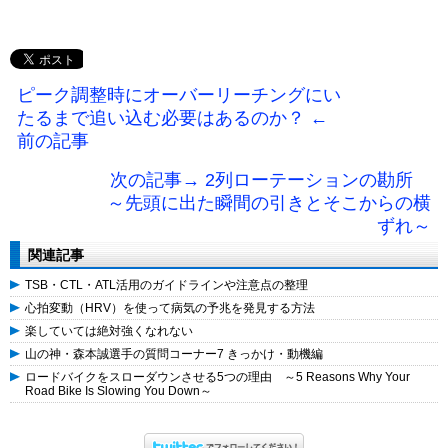
ピーク調整時にオーバーリーチングにい
たるまで追い込む必要はあるのか？ ←
前の記事
次の記事→ 2列ローテーションの勘所
～先頭に出た瞬間の引きとそこからの横
ずれ～
関連記事
TSB・CTL・ATL活用のガイドラインや注意点の整理
心拍変動（HRV）を使って病気の予兆を発見する方法
楽していては絶対強くなれない
山の神・森本誠選手の質問コーナー7 きっかけ・動機編
ロードバイクをスローダウンさせる5つの理由 ～5 Reasons Why Your
Road Bike Is Slowing You Down～