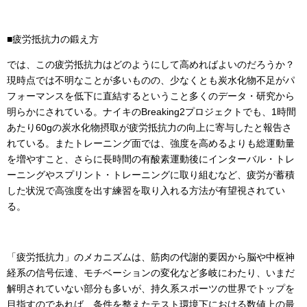
■疲労抵抗力の鍛え方
では、この疲労抵抗力はどのようにして高めればよいのだろうか？
現時点では不明なことが多いものの、少なくとも炭水化物不足がパ
フォーマンスを低下に直結するということ多くのデータ・研究から
明らかにされている。ナイキのBreaking2プロジェクトでも、1時間
あたり60gの炭水化物摂取が疲労抵抗力の向上に寄与したと報告さ
れている。またトレーニング面では、強度を高めるよりも総運動量
を増やすこと、さらに長時間の有酸素運動後にインターバル・トレ
ーニングやスプリント・トレーニングに取り組むなど、疲労が蓄積
した状況で高強度を出す練習を取り入れる方法が有望視されてい
る。
「疲労抵抗力」のメカニズムは、筋肉の代謝的要因から脳や中枢神
経系の信号伝達、モチベーションの変化など多岐にわたり、いまだ
解明されていない部分も多いが、持久系スポーツの世界でトップを
目指すのであれば、条件を整えたテスト環境下における数値上の最