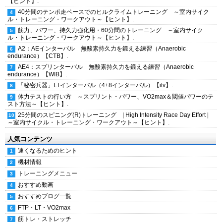
【ヒント】.
40分間のテンポ走ペースでのヒルクライムトレーニング ～室内サイク
ル・トレーニング・ワークアウト～【ヒント】.
筋力、パワー、持久力強化用・60分間のトレーニング ～室内サイク
ル・トレーニング・ワークアウト～【ヒント】.
A2：AEインターバル 無酸素持久力を鍛える練習（Anaerobic
endurance）【CTB】.
AE4：スプリンターバル 無酸素持久力を鍛える練習（Anaerobic
endurance）【WIB】.
「秘密兵器」LTインターバル（4+8インターバル）【itv】.
体力テストの行い方 ～スプリント・パワー、VO2max＆閾値パワーのテ
スト方法～【ヒント】.
25分間のスピニング(R)トレーニング | High Intensity Race Day Effort |
～室内サイクル・トレーニング・ワークアウト～【ヒント】.
人気コンテンツ
速くなるためのヒント
機材情報
トレーニングメニュー
おすすめ動画
おすすめブログ一覧
FTP・LT・VO2max
筋トレ・ストレッチ