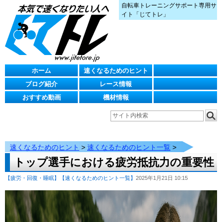
自転車トレーニングサポート専用サ
イト「じてトレ」
ホーム
速くなるためのヒント
ブログ紹介
レース情報
おすすめ動画
機材情報
速くなるためのヒント
>
速くなるためのヒント一覧
>
トップ選手における疲労抵抗力の重要性
【疲労・回復・睡眠】
【速くなるためのヒント一覧】
2025年1月21日 10:15