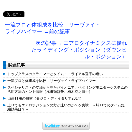
一流プロと体組成を比較 リーヴァイ・
ライプハイマー ←前の記事
次の記事→ エアロダイナミクスに優れ
たライディング・ポジション（ダウンヒ
ル・ポジション）
関連記事
トップクラスのクライマーとタイム・トライアル選手の違い
一流プロと体組成を比較 リーヴァイ・ライプハイマー
スペシャリストの立場から見たパイオニア、ペダリングモニターシステムの
活用方法のヒント情報（浅田顕監督、柿木克之博士）
山岳TT用の機材（＠ジロ・デ・イタリア2014）
上りでもエアロポジションの方が速いのか？を実験 ～峠TTでのタイム短
縮効果は？～