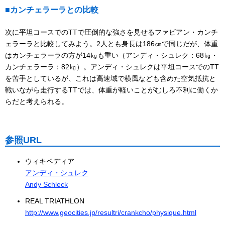
■カンチェラーラとの比較
次に平坦コースでのTTで圧倒的な強さを見せるファビアン・カンチ
ェラーラと比較してみよう。2人とも身長は186㎝で同じだが、体重
はカンチェラーラの方が14㎏も重い（アンディ・シュレク：68㎏・
カンチェラーラ：82㎏）。アンディ・シュレクは平坦コースでのTT
を苦手としているが、これは高速域で横風なども含めた空気抵抗と
戦いながら走行するTTでは、体重が軽いことがむしろ不利に働くか
らだと考えられる。
参照URL
ウィキペディア
アンディ・シュレク
Andy Schleck
REAL TRIATHLON
http://www.geocities.jp/resultri/crankcho/physique.html