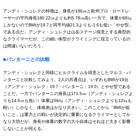
アンディ・シュレクの特徴は、身長が186㎝と欧州プロ・ロードレ
ーサーの平均身長180.22㎝よりも約5.78㎝高い一方で、体重が68㎏
しかないのでBMIが19.7と同平均値21.3よりも-1.6も低い「やせ型」
である点だ。アンディ・シュレクは山岳ステージ得意とする典型的
なクライマーだが、この細い体型がクライミングに役立っているの
は間違いないだろう。
■パンターニとの比較
アンディ・シュレクと同様にヒルクライムを得意としたマルコ・パ
ンターニと比較してみよう。2人の共通点は、いずれもBMIが19台
（アンディ・シュレク：19.7・パンターニ：19.0）とやせ型である
ことだ。一方でパンターニの身長は171.5㎝（アンディ・シュレクよ
りも14.5㎝も低い）体重は56㎏（アンディ・シュレクよりも12㎏も
軽い）しかなく、体格差はかなり大きい。このことから「BMIが低
いこと」は重力との戦いが決定的に重要になるクライマーとしてか
なり大切だが、身長や体重の数字の大小自体はそれほど大きく影響
しないことが伺える。