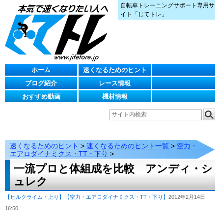
自転車トレーニングサポート専用サ
イト「じてトレ」
ホーム
速くなるためのヒント
ブログ紹介
レース情報
おすすめ動画
機材情報
速くなるためのヒント
>
速くなるためのヒント一覧
>
空力・
エアロダイナミクス・TT・下り
>
一流プロと体組成を比較 アンディ・シ
ュレク
【ヒルクライム・上り】
【空力・エアロダイナミクス・TT・下り】
2012年2月14日
16:50