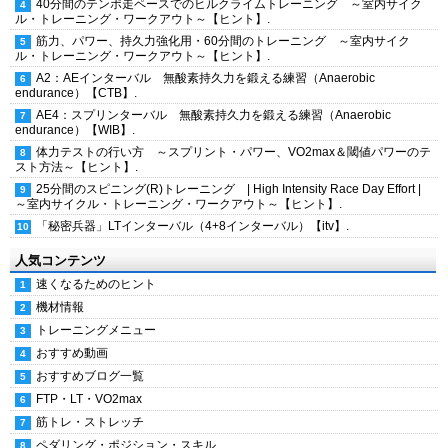
40分間のテンポ走ペースでのヒルクライムトレーニング ～室内サイク
ル・トレーニング・ワークアウト～【ヒント】.
筋力、パワー、持久力強化用・60分間のトレーニング ～室内サイク
ル・トレーニング・ワークアウト～【ヒント】.
A2：AEインターバル 無酸素持久力を鍛える練習（Anaerobic
endurance）【CTB】.
AE4：スプリンターバル 無酸素持久力を鍛える練習（Anaerobic
endurance）【WIB】.
体力テストの行い方 ～スプリント・パワー、VO2max＆閾値パワーのテ
スト方法～【ヒント】.
25分間のスピニング(R)トレーニング | High Intensity Race Day Effort |
～室内サイクル・トレーニング・ワークアウト～【ヒント】.
「秘密兵器」LTインターバル（4+8インターバル）【itv】.
人気コンテンツ
速くなるためのヒント
機材情報
トレーニングメニュー
おすすめ動画
おすすめブログ一覧
FTP・LT・VO2max
筋トレ・ストレッチ
ペダリング・ポジション・スキル