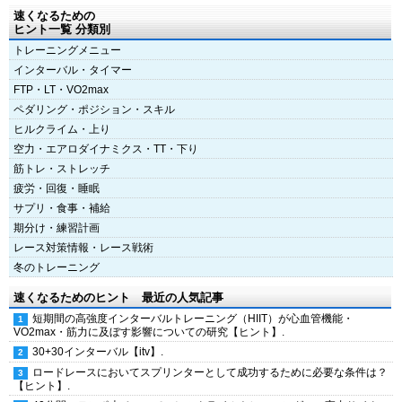
速くなるための
ヒント一覧 分類別
トレーニングメニュー
インターバル・タイマー
FTP・LT・VO2max
ペダリング・ポジション・スキル
ヒルクライム・上り
空力・エアロダイナミクス・TT・下り
筋トレ・ストレッチ
疲労・回復・睡眠
サプリ・食事・補給
期分け・練習計画
レース対策情報・レース戦術
冬のトレーニング
速くなるためのヒント 最近の人気記事
短期間の高強度インターバルトレーニング（HIIT）が心血管機能・
VO2max・筋力に及ぼす影響についての研究【ヒント】.
30+30インターバル【itv】.
ロードレースにおいてスプリンターとして成功するために必要な条件は？
【ヒント】.