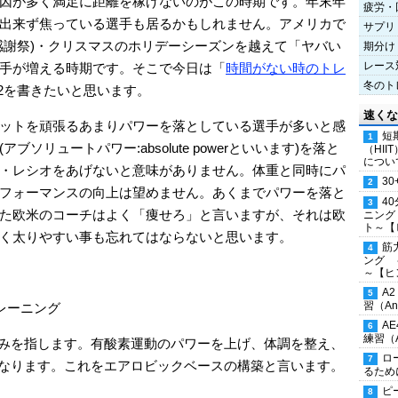
因が多く満足に距離を稼げないのがこの時期です。年末年
疲労・
出来ず焦っている選手も居るかもしれません。アメリカで
サプリ
感謝祭)・クリスマスのホリデーシーズンを越えて「ヤバい
期分け
レース
手が増える時期です。そこで今日は「
時間がない時のトレ
冬のト
rt2を書きたいと思います。
速くな
ットを頑張るあまりパワーを落としている選手が多いと感
短
ソリュートパワー:absolute powerといいます)を落と
（HI
につい
・レシオをあげないと意味がありません。体重と同時にパ
30
フォーマンスの向上は望めません。あくまでパワーを落と
4
た欧米のコーチはよく「痩せろ」と言いますが、それは欧
ニング
ト～【
く太りやすい事も忘れてはならないと思います。
筋
ング 
～【ヒ
A
習（Ana
レーニング
A
練習（An
込みを指します。有酸素運動のパワーを上げ、体調を整え、
ロ
になります。これをエアロビックベースの構築と言います。
るため
ピ