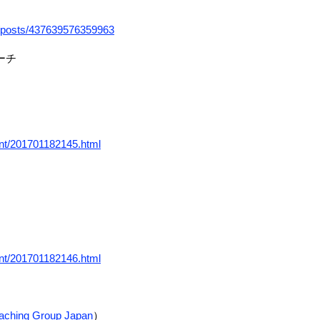
/posts/437639576359963
ーチ
vent/201701182145.html
vent/201701182146.html
aching Group Japan
）