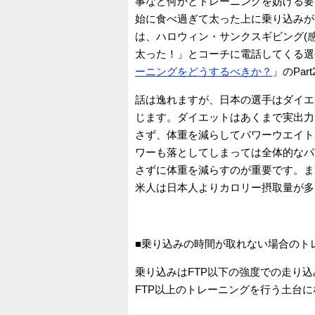
事など何かとトレーニングを妨げる要
始に食べ過ぎて太った上に乗り込みが
は、ハロウィン・サンクスギビング(
太った！」とコーチに電話してくる選
ーニングをどうするべきか？
」のPa
話は逸れますが、日本の選手はダイエ
じます。ダイエットはあくまで実出力(アブ
さず、体重を減らしてパワーウエイト
ワーも落としてしまっては全体的なパ
さずに体重を減らすのが重要です。ま
米人は日本人よりカロリー摂取量が多
■乗り込みの時間が取れない場合のト
乗り込みはFTP以下の強度での走り
FTP以上のトレーニングを行う土台