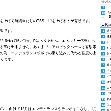
追い込
3
「
ル）【i
を上げて時間当たりのTSS・kJを上げるのが有効です。
人気コ
訳です。
速
機
ガキ倒せば良い"わけではありません。エネルギー代謝から
ト
る事は出来ません。あくまでエアロビックベースは有酸素
お
の為、エンデュランス領域での乗り込みに代わる強度の上
お
になります。
FT
筋
ペ
パ
疲
ロ
LS
初
冬
ズンに向けて12月はエンデュランスやテンポをこなし、1月
サ