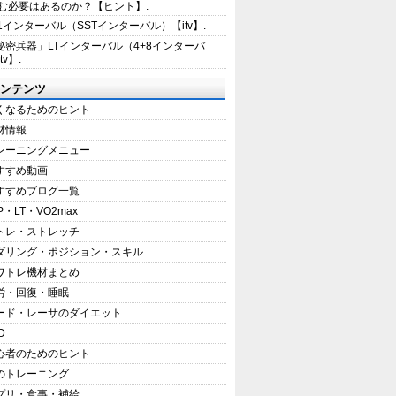
む必要はあるのか？【ヒント】.
+1インターバル（SSTインターバル）【itv】.
秘密兵器」LTインターバル（4+8インターバ
tv】.
ンテンツ
くなるためのヒント
材情報
レーニングメニュー
すすめ動画
すすめブログ一覧
P・LT・VO2max
トレ・ストレッチ
ダリング・ポジション・スキル
ワトレ機材まとめ
労・回復・睡眠
ード・レーサのダイエット
D
心者のためのヒント
のトレーニング
プリ・食事・補給