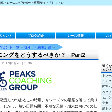
転車トレーニングサポート専用サイト「じてトレ」
のヒント
ブログ紹介
レース情報
お
のヒント一覧
>
期分け・練習計画
>
ングをどうするべきか？ Part2
】
2017年1月20日 13:36
速くな
ヒント
トレー
インタ
FTP・
ペダリ
ヒルク
ーも確定しつつあるこの時期、今シーズンの活躍を誓って乗り
空力・
。しかし、短い日照時間・不順な天候・期末に向けての仕
筋トレ