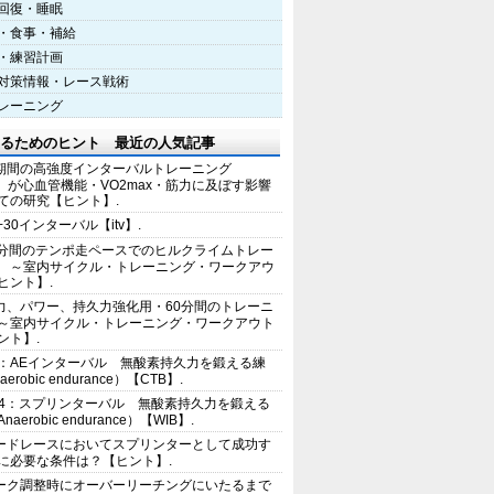
回復・睡眠
・食事・補給
・練習計画
対策情報・レース戦術
レーニング
るためのヒント 最近の人気記事
期間の高強度インターバルトレーニング
IT）が心血管機能・VO2max・筋力に及ぼす影響
ての研究【ヒント】.
+30インターバル【itv】.
0分間のテンポ走ペースでのヒルクライムトレー
 ～室内サイクル・トレーニング・ワークアウ
ヒント】.
力、パワー、持久力強化用・60分間のトレーニ
～室内サイクル・トレーニング・ワークアウト
ント】.
2：AEインターバル 無酸素持久力を鍛える練
erobic endurance）【CTB】.
E4：スプリンターバル 無酸素持久力を鍛える
aerobic endurance）【WIB】.
ードレースにおいてスプリンターとして成功す
に必要な条件は？【ヒント】.
ーク調整時にオーバーリーチングにいたるまで