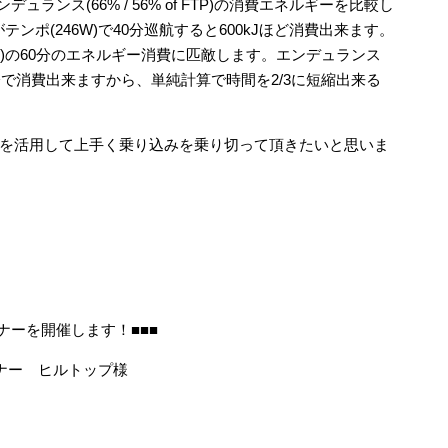
ンデュランス(66% / 56% of FTP)の消費エネルギーを比較し
テンポ(246W)で40分巡航すると600kJほど消費出来ます。
8W)の60分のエネルギー消費に匹敵します。エンデュランス
分で消費出来ますから、単純計算で時間を2/3に短縮出来る
を活用して上手く乗り込みを乗り切って頂きたいと思いま
ナーを開催します！■■■
ナー ヒルトップ様