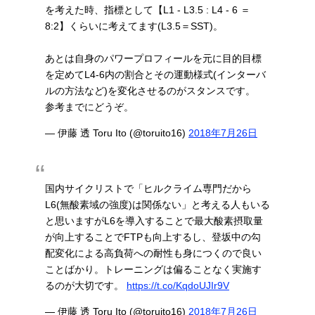
を考えた時、指標として【L1 - L3.5 : L4 - 6 ＝
8:2】くらいに考えてます(L3.5＝SST)。
あとは自身のパワープロフィールを元に目的目標
を定めてL4-6内の割合とその運動様式(インターバ
ルの方法など)を変化させるのがスタンスです。
参考までにどうぞ。
— 伊藤 透 Toru Ito (@toruito16)
2018年7月26日
国内サイクリストで「ヒルクライム専門だから
L6(無酸素域の強度)は関係ない」と考える人もいる
と思いますがL6を導入することで最大酸素摂取量
が向上することでFTPも向上するし、登坂中の勾
配変化による高負荷への耐性も身につくので良い
ことばかり。トレーニングは偏ることなく実施す
るのが大切です。
https://t.co/KqdoUJIr9V
— 伊藤 透 Toru Ito (@toruito16)
2018年7月26日