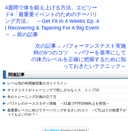
4週間で体を鍛え上げる方法、エピソー
ド4「最重要イベントのためのテーパリ
ング方法」 ～Get Fit In 4 Weeks Ep. 4
| Recovering & Tapering For A Big Event
～ ←前の記事
次の記事→ パフォーマンステスト実施
時の5つのコツ ～パワーを基準にして
の体力レベルを正確に把握するために知
っておきたいテクニック～
関連記事
レベル別の年間練習量のガイドライン
サイクリストがトレーニングで犯しがちなミス、トップ10
冬のトレーニング計画の立て方
パワトレのケーススタディ情報 ～51歳でFTP20W向上を実現～
最重要レースに向けてテーパリングするさいのコツ ～CTLはどの程度下が
ってもよいのか？～