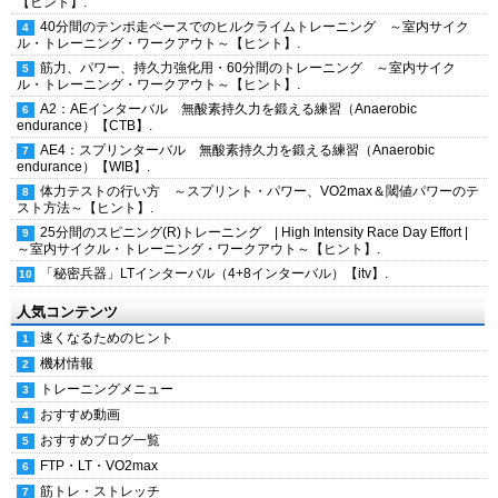
【ヒント】.
40分間のテンポ走ペースでのヒルクライムトレーニング ～室内サイク
ル・トレーニング・ワークアウト～【ヒント】.
筋力、パワー、持久力強化用・60分間のトレーニング ～室内サイク
ル・トレーニング・ワークアウト～【ヒント】.
A2：AEインターバル 無酸素持久力を鍛える練習（Anaerobic
endurance）【CTB】.
AE4：スプリンターバル 無酸素持久力を鍛える練習（Anaerobic
endurance）【WIB】.
体力テストの行い方 ～スプリント・パワー、VO2max＆閾値パワーのテ
スト方法～【ヒント】.
25分間のスピニング(R)トレーニング | High Intensity Race Day Effort |
～室内サイクル・トレーニング・ワークアウト～【ヒント】.
「秘密兵器」LTインターバル（4+8インターバル）【itv】.
人気コンテンツ
速くなるためのヒント
機材情報
トレーニングメニュー
おすすめ動画
おすすめブログ一覧
FTP・LT・VO2max
筋トレ・ストレッチ