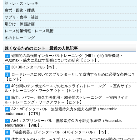
筋トレ・ストレッチ
疲労・回復・睡眠
サプリ・食事・補給
期分け・練習計画
レース対策情報・レース戦術
冬のトレーニング
速くなるためのヒント 最近の人気記事
短期間の高強度インターバルトレーニング（HIIT）が心血管機能・
VO2max・筋力に及ぼす影響についての研究【ヒント】.
30+30インターバル【itv】.
ロードレースにおいてスプリンターとして成功するために必要な条件は？
【ヒント】.
40分間のテンポ走ペースでのヒルクライムトレーニング ～室内サイク
ル・トレーニング・ワークアウト～【ヒント】.
筋力、パワー、持久力強化用・60分間のトレーニング ～室内サイク
ル・トレーニング・ワークアウト～【ヒント】.
A2：AEインターバル 無酸素持久力を鍛える練習（Anaerobic
endurance）【CTB】.
AE4：スプリンターバル 無酸素持久力を鍛える練習（Anaerobic
endurance）【WIB】.
「秘密兵器」LTインターバル（4+8インターバル）【itv】.
体力テストの行い方 ～スプリント・パワー、VO2max＆閾値パワーのテ