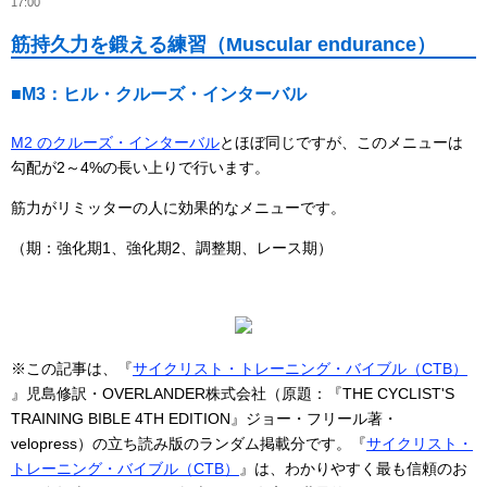
17:00
筋持久力を鍛える練習（Muscular endurance）
■M3：ヒル・クルーズ・インターバル
M2 のクルーズ・インターバル
とほぼ同じですが、このメニューは
勾配が2～4%の長い上りで行います。
筋力がリミッターの人に効果的なメニューです。
（期：強化期1、強化期2、調整期、レース期）
※この記事は、『
サイクリスト・トレーニング・バイブル（CTB）
』児島修訳・OVERLANDER株式会社（原題：『THE CYCLIST'S
TRAINING BIBLE 4TH EDITION』ジョー・フリール著・
velopress）の立ち読み版のランダム掲載分です。『
サイクリスト・
トレーニング・バイブル（CTB）
』は、わかりやすく最も信頼のお