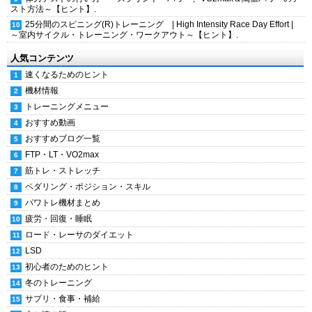
スト方法～【ヒント】.
25分間のスピニング(R)トレーニング | High Intensity Race Day Effort |
～室内サイクル・トレーニング・ワークアウト～【ヒント】.
人気コンテンツ
速くなるためのヒント
機材情報
トレーニングメニュー
おすすめ動画
おすすめブログ一覧
FTP・LT・VO2max
筋トレ・ストレッチ
ペダリング・ポジション・スキル
パワトレ機材まとめ
疲労・回復・睡眠
ロード・レーサのダイエット
LSD
初心者のためのヒント
冬のトレーニング
サプリ・食事・補給