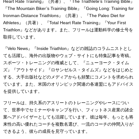
Heart Rate Training』（共著）、『The Triathlete’s Training Bible』
『The Mountain Biker’s Training Bible』『Going Long: Training for
Ironman-Distance Triathlons』（共著）、『The Paleo Diet for
Athletes』（共著）、『Total Heart Rate Training』『Your First
Triathlon』などがあります。また、フリールは運動科学の修士号を
取得しています。
『Velo News』『Inside Triathlon』などの雑誌のコラムニストとし
ても活躍し、海外の出版物やウェブ・サイトにも特集記事を寄稿。
スポーツ・トレーニングの権威として、『ニューヨーク・タイム
ズ』『アウトサイド』『ロサンゼルス・タイムズ』などをはじめと
する、大手出版社などのメディアからも頻繁にコメントを求められ
ています。また、米国のオリンピック関連の各連盟にもアドバイス
を提供しています。
フリールは、持久系のアスリートのトレーニングやレースについ
て、世界中でセミナーやキャンプを行い、フィットネス産業の諸企
業へアドバイザーとしても活躍しています。彼は毎年、もっとも将
来性の高い優れたコーチを複数名選び、一流のコーチの仲間入りが
できるよう、彼らの成長を見守っています。