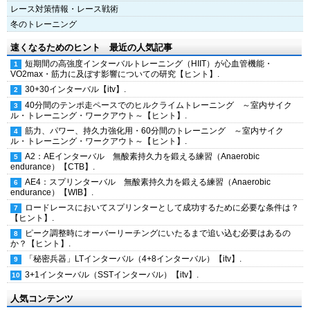
レース対策情報・レース戦術
冬のトレーニング
速くなるためのヒント 最近の人気記事
短期間の高強度インターバルトレーニング（HIIT）が心血管機能・
VO2max・筋力に及ぼす影響についての研究【ヒント】.
30+30インターバル【itv】.
40分間のテンポ走ペースでのヒルクライムトレーニング ～室内サイク
ル・トレーニング・ワークアウト～【ヒント】.
筋力、パワー、持久力強化用・60分間のトレーニング ～室内サイク
ル・トレーニング・ワークアウト～【ヒント】.
A2：AEインターバル 無酸素持久力を鍛える練習（Anaerobic
endurance）【CTB】.
AE4：スプリンターバル 無酸素持久力を鍛える練習（Anaerobic
endurance）【WIB】.
ロードレースにおいてスプリンターとして成功するために必要な条件は？
【ヒント】.
ピーク調整時にオーバーリーチングにいたるまで追い込む必要はあるの
か？【ヒント】.
「秘密兵器」LTインターバル（4+8インターバル）【itv】.
3+1インターバル（SSTインターバル）【itv】.
人気コンテンツ