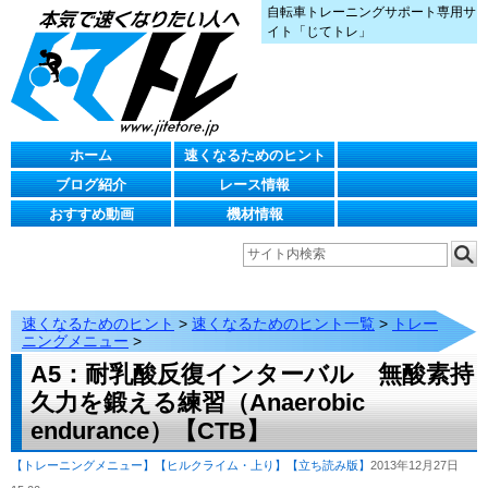
自転車トレーニングサポート専用サ
イト「じてトレ」
ホーム
速くなるためのヒント
ブログ紹介
レース情報
おすすめ動画
機材情報
速くなるためのヒント
>
速くなるためのヒント一覧
>
トレー
ニングメニュー
>
A5：耐乳酸反復インターバル 無酸素持
久力を鍛える練習（Anaerobic
endurance）【CTB】
【トレーニングメニュー】
【ヒルクライム・上り】
【立ち読み版】
2013年12月27日