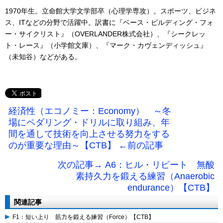
1970年生。立命館大学文学部卒（心理学専攻）。スポーツ、ビジネ
ス、ITなどの分野で活躍中。訳書に『ベース・ビルディング・フォ
ー・サイクリスト』（OVERLANDER株式会社）、『シークレッ
ト・レース』（小学館文庫）、『マーク・カヴェンディッシュ』
（未知谷）などがある。
経済性（エコノミー：Economy） ～冬
場にペダリング・ドリルに取り組み、年
間を通して技術を向上させる努力をする
のが重要な理由～【CTB】 ←前の記事
次の記事→ A6：ヒル・リピート 無酸
素持久力を鍛える練習（Anaerobic
endurance）【CTB】
関連記事
F1：短い上り 筋力を鍛える練習（Force）【CTB】