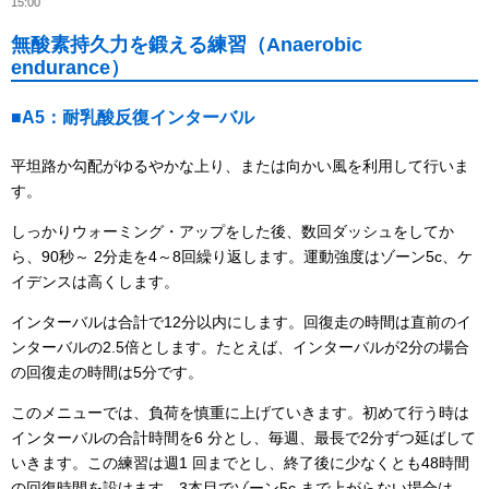
15:00
無酸素持久力を鍛える練習（Anaerobic
endurance）
■A5：耐乳酸反復インターバル
平坦路か勾配がゆるやかな上り、または向かい風を利用して行いま
す。
しっかりウォーミング・アップをした後、数回ダッシュをしてか
ら、90秒～ 2分走を4～8回繰り返します。運動強度はゾーン5c、ケ
イデンスは高くします。
インターバルは合計で12分以内にします。回復走の時間は直前のイ
ンターバルの2.5倍とします。たとえば、インターバルが2分の場合
の回復走の時間は5分です。
このメニューでは、負荷を慎重に上げていきます。初めて行う時は
インターバルの合計時間を6 分とし、毎週、最長で2分ずつ延ばして
いきます。この練習は週1 回までとし、終了後に少なくとも48時間
の回復時間を設けます。3本目でゾーン5c まで上がらない場合は、