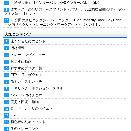
「秘密兵器」LTインターバル（4+8インターバル）【itv】.
体力テストの行い方 ～スプリント・パワー、VO2max＆閾値パワーのテ
スト方法～【ヒント】.
25分間のスピニング(R)トレーニング | High Intensity Race Day Effort |
～室内サイクル・トレーニング・ワークアウト～【ヒント】.
人気コンテンツ
速くなるためのヒント
機材情報
トレーニングメニュー
おすすめ動画
おすすめブログ一覧
FTP・LT・VO2max
筋トレ・ストレッチ
ペダリング・ポジション・スキル
パワトレ機材まとめ
疲労・回復・睡眠
ロード・レーサのダイエット
LSD
初心者のためのヒント
冬のトレーニング