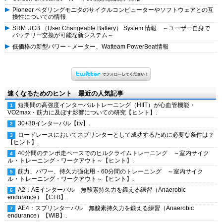
Pioneer ペダリングモニタのサイクルコンピューターやソフトウェアとの互
換性についての情報
SRM UCB （User Changeable Battery） System 情報 ～ユーザー自身で
バッテリー交換が可能な新システム～
低価格の新型パワー・メーター、Watteam PowerBeat情報
速くなるためのヒント 最近の人気記事
短期間の高強度インターバルトレーニング（HIIT）が心血管機能・
VO2max・筋力に及ぼす影響についての研究【ヒント】.
30+30インターバル【itv】.
ロードレースにおいてスプリンターとして成功するために必要な条件は？
【ヒント】.
40分間のテンポ走ペースでのヒルクライムトレーニング ～室内サイク
ル・トレーニング・ワークアウト～【ヒント】.
筋力、パワー、持久力強化用・60分間のトレーニング ～室内サイク
ル・トレーニング・ワークアウト～【ヒント】.
A2：AEインターバル 無酸素持久力を鍛える練習（Anaerobic
endurance）【CTB】.
AE4：スプリンターバル 無酸素持久力を鍛える練習（Anaerobic
endurance）【WIB】.