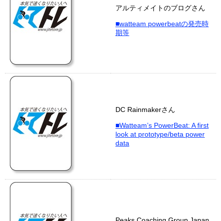
アルティメイトのブログさん
■watteam powerbeatの発売時
期等
DC Rainmakerさん
■Watteam’s PowerBeat: A first
look at prototype/beta power
data
Peaks Coaching Group Japan