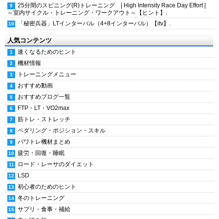
25分間のスピニング(R)トレーニング | High Intensity Race Day Effort |
～室内サイクル・トレーニング・ワークアウト～【ヒント】.
「秘密兵器」LTインターバル（4+8インターバル）【itv】.
人気コンテンツ
速くなるためのヒント
機材情報
トレーニングメニュー
おすすめ動画
おすすめブログ一覧
FTP・LT・VO2max
筋トレ・ストレッチ
ペダリング・ポジション・スキル
パワトレ機材まとめ
疲労・回復・睡眠
ロード・レーサのダイエット
LSD
初心者のためのヒント
冬のトレーニング
サプリ・食事・補給