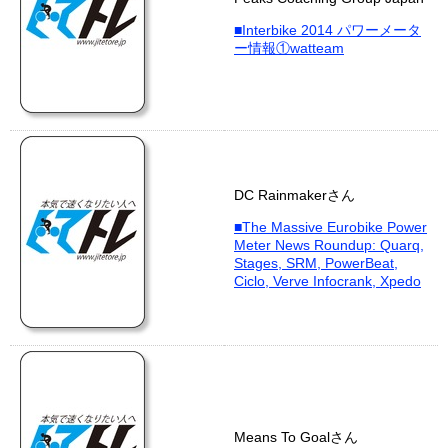
■Interbike 2014 パワーメータ
ー情報①watteam
DC Rainmakerさん
■The Massive Eurobike Power
Meter News Roundup: Quarq,
Stages, SRM, PowerBeat,
Ciclo, Verve Infocrank, Xpedo
Means To Goalさん