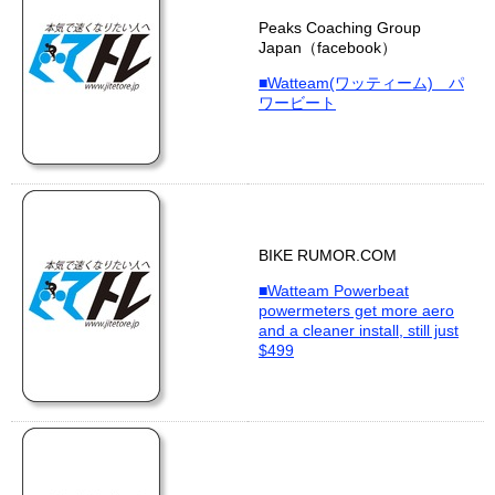
Peaks Coaching Group
Japan（facebook）
■Watteam(ワッティーム) パ
ワービート
BIKE RUMOR.COM
■Watteam Powerbeat
powermeters get more aero
and a cleaner install, still just
$499