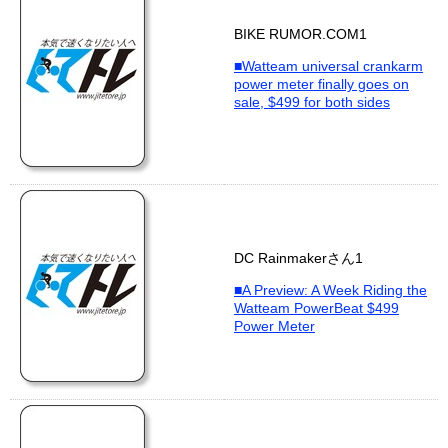
BIKE RUMOR.COM1
■Watteam universal crankarm
power meter finally goes on
sale, $499 for both sides
DC Rainmakerさん1
■A Preview: A Week Riding the
Watteam PowerBeat $499
Power Meter