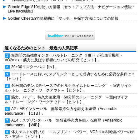
Garmin Edge 810の使い方情報（セットアップ方法・ナビゲーション機能・
Live track機能）
Golden Cheetahで簡易的に「マッチ」を探す方法についての情報
速くなるためのヒント 最近の人気記事
短期間の高強度インターバルトレーニング（HIIT）が心血管機能・
VO2max・筋力に及ぼす影響についての研究【ヒント】.
30+30インターバル【itv】.
ロードレースにおいてスプリンターとして成功するために必要な条件は？
【ヒント】.
40分間のテンポ走ペースでのヒルクライムトレーニング ～室内サイク
ル・トレーニング・ワークアウト～【ヒント】.
筋力、パワー、持久力強化用・60分間のトレーニング ～室内サイク
ル・トレーニング・ワークアウト～【ヒント】.
A2：AEインターバル 無酸素持久力を鍛える練習（Anaerobic
endurance）【CTB】.
AE4：スプリンターバル 無酸素持久力を鍛える練習（Anaerobic
endurance）【WIB】.
体力テストの行い方 ～スプリント・パワー、VO2max＆閾値パワーのテ
スト方法～【ヒント】.