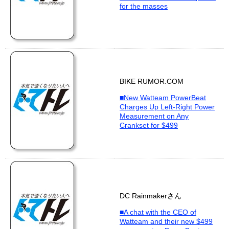
for the masses
BIKE RUMOR.COM
■New Watteam PowerBeat
Charges Up Left-Right Power
Measurement on Any
Crankset for $499
DC Rainmakerさん
■A chat with the CEO of
Watteam and their new $499