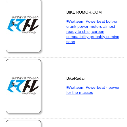
BIKE RUMOR.COM
■Watteam Powerbeat bolt-on
crank power meters almost
ready to ship, carbon
compatibility probably coming
soon
BikeRadar
■Watteam Powerbeat - power
for the masses