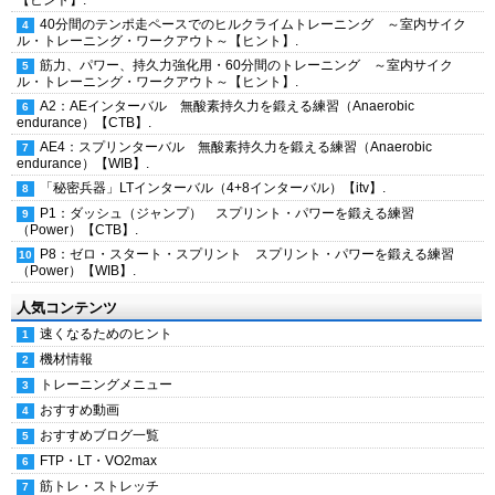
【ヒント】.
40分間のテンポ走ペースでのヒルクライムトレーニング ～室内サイク
ル・トレーニング・ワークアウト～【ヒント】.
筋力、パワー、持久力強化用・60分間のトレーニング ～室内サイク
ル・トレーニング・ワークアウト～【ヒント】.
A2：AEインターバル 無酸素持久力を鍛える練習（Anaerobic
endurance）【CTB】.
AE4：スプリンターバル 無酸素持久力を鍛える練習（Anaerobic
endurance）【WIB】.
「秘密兵器」LTインターバル（4+8インターバル）【itv】.
P1：ダッシュ（ジャンプ） スプリント・パワーを鍛える練習
（Power）【CTB】.
P8：ゼロ・スタート・スプリント スプリント・パワーを鍛える練習
（Power）【WIB】.
人気コンテンツ
速くなるためのヒント
機材情報
トレーニングメニュー
おすすめ動画
おすすめブログ一覧
FTP・LT・VO2max
筋トレ・ストレッチ