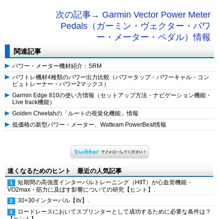
次の記事→ Garmin Vector Power Meter
Pedals（ガーミン・ヴェクター・パワ
ー・メーター・ペダル）情報
関連記事
パワー・メーター機材紹介：SRM
パワトレ機材4種類のパワー出力比較（パワータップ・パワーキャル・コン
ピュトレーナー・パワー2マックス）
Garmin Edge 810の使い方情報（セットアップ方法・ナビゲーション機能・
Live track機能）
Golden Cheetahの「ルートの視覚化機能」情報
低価格の新型パワー・メーター、Watteam PowerBeat情報
速くなるためのヒント 最近の人気記事
短期間の高強度インターバルトレーニング（HIIT）が心血管機能・
VO2max・筋力に及ぼす影響についての研究【ヒント】.
30+30インターバル【itv】.
ロードレースにおいてスプリンターとして成功するために必要な条件は？