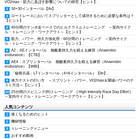
VO2max・筋力に及ぼす影響についての研究【ヒント】.
30+30インターバル【itv】.
ロードレースにおいてスプリンターとして成功するために必要な条件は？
【ヒント】.
40分間のテンポ走ペースでのヒルクライムトレーニング ～室内サイク
ル・トレーニング・ワークアウト～【ヒント】.
筋力、パワー、持久力強化用・60分間のトレーニング ～室内サイク
ル・トレーニング・ワークアウト～【ヒント】.
A2：AEインターバル 無酸素持久力を鍛える練習（Anaerobic
endurance）【CTB】.
AE4：スプリンターバル 無酸素持久力を鍛える練習（Anaerobic
endurance）【WIB】.
「秘密兵器」LTインターバル（4+8インターバル）【itv】.
体力テストの行い方 ～スプリント・パワー、VO2max＆閾値パワーのテ
スト方法～【ヒント】.
25分間のスピニング(R)トレーニング | High Intensity Race Day Effort |
～室内サイクル・トレーニング・ワークアウト～【ヒント】.
人気コンテンツ
速くなるためのヒント
機材情報
トレーニングメニュー
おすすめ動画