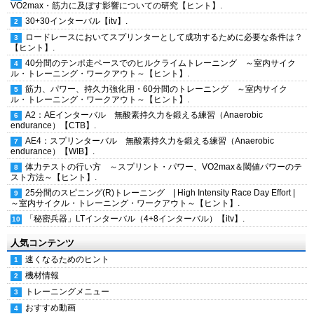
VO2max・筋力に及ぼす影響についての研究【ヒント】.
30+30インターバル【itv】.
ロードレースにおいてスプリンターとして成功するために必要な条件は？
【ヒント】.
40分間のテンポ走ペースでのヒルクライムトレーニング ～室内サイク
ル・トレーニング・ワークアウト～【ヒント】.
筋力、パワー、持久力強化用・60分間のトレーニング ～室内サイク
ル・トレーニング・ワークアウト～【ヒント】.
A2：AEインターバル 無酸素持久力を鍛える練習（Anaerobic
endurance）【CTB】.
AE4：スプリンターバル 無酸素持久力を鍛える練習（Anaerobic
endurance）【WIB】.
体力テストの行い方 ～スプリント・パワー、VO2max＆閾値パワーのテ
スト方法～【ヒント】.
25分間のスピニング(R)トレーニング | High Intensity Race Day Effort |
～室内サイクル・トレーニング・ワークアウト～【ヒント】.
「秘密兵器」LTインターバル（4+8インターバル）【itv】.
人気コンテンツ
速くなるためのヒント
機材情報
トレーニングメニュー
おすすめ動画