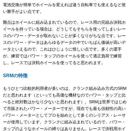
電池交換が簡単でホイールを変えれば違う自転車でも使えるなど使
い勝手がよい点です。
難点はホイールに組み込まれているので、レース用の完組み決戦ホ
イールを持っている場合は、どうしてもそちらを使ってしまいレー
スのパワー・データが取れないことが多くなりがちな点です。レー
スのパワー・データはあらゆるデータの中でいちばん価値が高いデ
ータといえるので、これはひじょうに惜しい点です。多くの選手
が、練習ではパワー・タップのホイールを使って適正負荷で練習
し、レースでは決戦ホイールを使ってると思われます。
SRMの特徴
もうひとつ比較的利用者が多いのは、クランク組み込み方式のSRM
だと思われます（といっても高価な機材なのでパワー・タップと比
べると絶対数はかなり少ないと思われます）。SRMは世界ではじめ
て市販されたパワー・メーターですが、現在でも最も信頼性の高い
パワー・メーターとしてプロを始めとして多くのシリアス・レーサ
ーが使用しています。クランクに組み込まれているので、パワー・
タップのようなホイールの縛りはありません。レースで決戦用ホイ