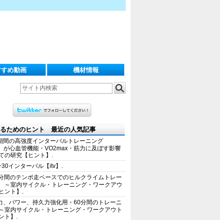
すすめ動画
機材情報
るためのヒント 最近の人気記事
期間の高強度インターバルトレーニング
IT）が心血管機能・VO2max・筋力に及ぼす影響
ての研究【ヒント】.
+30インターバル【itv】.
0分間のテンポ走ペースでのヒルクライムトレー
 ～室内サイクル・トレーニング・ワークアウ
ヒント】.
力、パワー、持久力強化用・60分間のトレーニ
～室内サイクル・トレーニング・ワークアウト
ント】.