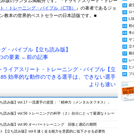
の立ち読み版のランダム掲載分です。『トライアスリート・トレー
疲
ト・トレーニング・バイブル（CTB）
』の著者であるジョ
ロ
ン教本の世界的ベストセラーの日本語版です。■
LS
初
冬
サ
立
ング・バイブル【立ち読み版】
期
3つの要素 ←前の記事
レ
ヒ
 トライアスリート・トレーニング・バイブル【立
プ
l.85 効率的な動作のできる選手は、できない選手
よりも速い
読み版】vol.17 一流選手の資質：「精神力（メンタルタフネス）」
読み版】vol.56 トレーニングの科学（２）自分にとって最適なトレー
読み版】vol.90 オーバートレーニング 回復と適応の期間
【立ち読み版】vol.6 速く走る能力を意図的に低下させる必要性