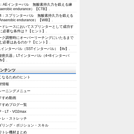
2：AEインターバル 無酸素持久力を鍛える練
erobic endurance）【CTB】.
E4：スプリンターバル 無酸素持久力を鍛える
aerobic endurance）【WIB】.
ードレースにおいてスプリンターとして成功す
に必要な条件は？【ヒント】.
ーク調整時にオーバーリーチングにいたるまで
む必要はあるのか？【ヒント】.
+1インターバル（SSTインターバル）【itv】.
秘密兵器」LTインターバル（4+8インターバ
tv】.
ンテンツ
くなるためのヒント
材情報
レーニングメニュー
すすめ動画
すすめブログ一覧
P・LT・VO2max
トレ・ストレッチ
ダリング・ポジション・スキル
ワトレ機材まとめ