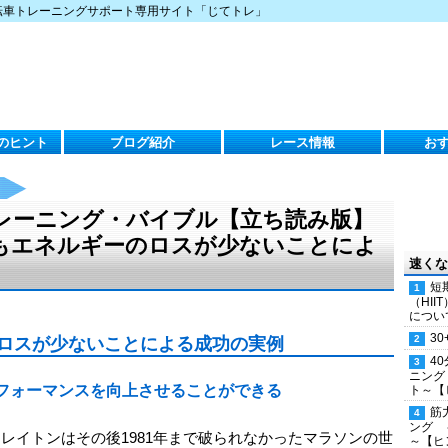
転車トレーニングサポート専用サイト「じてトレ」
のヒント
ブログ紹介
レース情報
お
レーニング・バイブル【立ち読み版】
手よりもエネルギーのロスが少ないことによ
速くな
短
（HI
につい
30
ロスが少ないことによる成功の実例
4
ニング
フォーマンスを向上させることができる
ト～【
筋
ング 
クレイトンはその後1981年まで破られなかったマラソンの世
～【ヒ