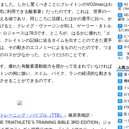
てました。しかし驚くべきことにクレイトンのVO2maxはわ
A
習（Ana
たり1分間に利用できる酸素量）だったのです。これは、世界の一
A
える値であり、同じころに活躍したほかの選手に比べ、か
練習（An
げると、クレイグ・ヴァージンが81.1、ゲーリー・タトル
ロ
るため
ビル・ロジャースは78.5です。ところが、はるかに優れた「エ
ピ
、クレイトンの記録に迫るタイムを出すことのできた選手
追い込
は、その動きのエコノミーによるものだったのです。つま
3
「
のロスが少なかった、というだけのことです。
ル）【i
す。優れた有酸素運動能力を授かって生まれていなければ
人気コ
トンの例に倣い、スイム、バイク、ランの経済的な動きを
速
させることができるのです。
機
ト
お
お
FT
筋
トレーニング・バイブル（TTB）
』篠原美穂訳・
ペ
IATHLETE'S TRAINING BIBLE 3RD EDITION』ジョ
パ