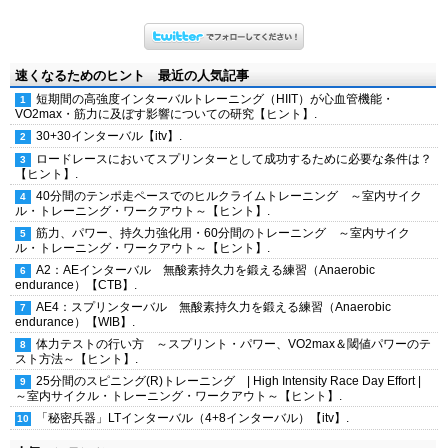
速くなるためのヒント 最近の人気記事
短期間の高強度インターバルトレーニング（HIIT）が心血管機能・
VO2max・筋力に及ぼす影響についての研究【ヒント】.
30+30インターバル【itv】.
ロードレースにおいてスプリンターとして成功するために必要な条件は？
【ヒント】.
40分間のテンポ走ペースでのヒルクライムトレーニング ～室内サイク
ル・トレーニング・ワークアウト～【ヒント】.
筋力、パワー、持久力強化用・60分間のトレーニング ～室内サイク
ル・トレーニング・ワークアウト～【ヒント】.
A2：AEインターバル 無酸素持久力を鍛える練習（Anaerobic
endurance）【CTB】.
AE4：スプリンターバル 無酸素持久力を鍛える練習（Anaerobic
endurance）【WIB】.
体力テストの行い方 ～スプリント・パワー、VO2max＆閾値パワーのテ
スト方法～【ヒント】.
25分間のスピニング(R)トレーニング | High Intensity Race Day Effort |
～室内サイクル・トレーニング・ワークアウト～【ヒント】.
「秘密兵器」LTインターバル（4+8インターバル）【itv】.