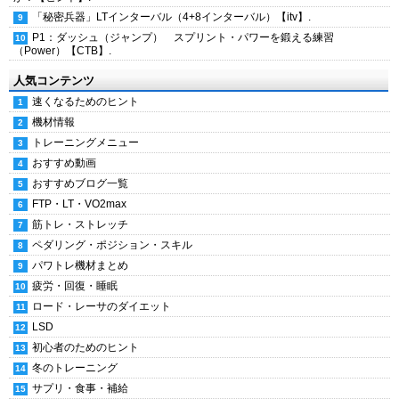
「秘密兵器」LTインターバル（4+8インターバル）【itv】.
P1：ダッシュ（ジャンプ） スプリント・パワーを鍛える練習
（Power）【CTB】.
人気コンテンツ
速くなるためのヒント
機材情報
トレーニングメニュー
おすすめ動画
おすすめブログ一覧
FTP・LT・VO2max
筋トレ・ストレッチ
ペダリング・ポジション・スキル
パワトレ機材まとめ
疲労・回復・睡眠
ロード・レーサのダイエット
LSD
初心者のためのヒント
冬のトレーニング
サプリ・食事・補給