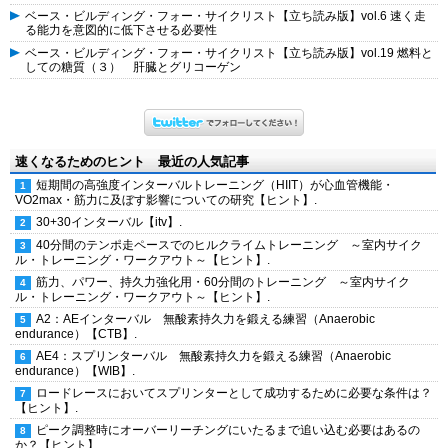
ベース・ビルディング・フォー・サイクリスト【立ち読み版】vol.6 速く走
る能力を意図的に低下させる必要性
ベース・ビルディング・フォー・サイクリスト【立ち読み版】vol.19 燃料と
しての糖質（３） 肝臓とグリコーゲン
速くなるためのヒント 最近の人気記事
短期間の高強度インターバルトレーニング（HIIT）が心血管機能・
VO2max・筋力に及ぼす影響についての研究【ヒント】.
30+30インターバル【itv】.
40分間のテンポ走ペースでのヒルクライムトレーニング ～室内サイク
ル・トレーニング・ワークアウト～【ヒント】.
筋力、パワー、持久力強化用・60分間のトレーニング ～室内サイク
ル・トレーニング・ワークアウト～【ヒント】.
A2：AEインターバル 無酸素持久力を鍛える練習（Anaerobic
endurance）【CTB】.
AE4：スプリンターバル 無酸素持久力を鍛える練習（Anaerobic
endurance）【WIB】.
ロードレースにおいてスプリンターとして成功するために必要な条件は？
【ヒント】.
ピーク調整時にオーバーリーチングにいたるまで追い込む必要はあるの
か？【ヒント】.