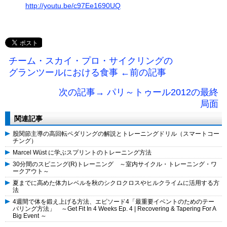
http://youtu.be/c97Ee1690UQ
チーム・スカイ・プロ・サイクリングの
グランツールにおける食事 ←前の記事
次の記事→ パリ～トゥール2012の最終
局面
関連記事
股関節主導の高回転ペダリングの解説とトレーニングドリル（スマートコー
チング）
Marcel Wüst に学ぶスプリントのトレーニング方法
30分間のスピニング(R)トレーニング ～室内サイクル・トレーニング・ワ
ークアウト～
夏までに高めた体力レベルを秋のシクロクロスやヒルクライムに活用する方
法
4週間で体を鍛え上げる方法、エピソード4「最重要イベントのためのテー
パリング方法」 ～Get Fit In 4 Weeks Ep. 4 | Recovering & Tapering For A
Big Event ～