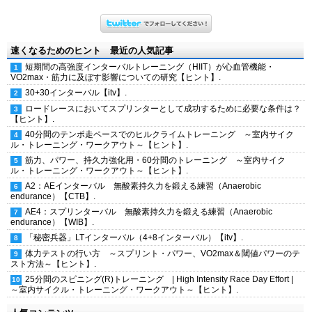
速くなるためのヒント 最近の人気記事
短期間の高強度インターバルトレーニング（HIIT）が心血管機能・
VO2max・筋力に及ぼす影響についての研究【ヒント】.
30+30インターバル【itv】.
ロードレースにおいてスプリンターとして成功するために必要な条件は？
【ヒント】.
40分間のテンポ走ペースでのヒルクライムトレーニング ～室内サイク
ル・トレーニング・ワークアウト～【ヒント】.
筋力、パワー、持久力強化用・60分間のトレーニング ～室内サイク
ル・トレーニング・ワークアウト～【ヒント】.
A2：AEインターバル 無酸素持久力を鍛える練習（Anaerobic
endurance）【CTB】.
AE4：スプリンターバル 無酸素持久力を鍛える練習（Anaerobic
endurance）【WIB】.
「秘密兵器」LTインターバル（4+8インターバル）【itv】.
体力テストの行い方 ～スプリント・パワー、VO2max＆閾値パワーのテ
スト方法～【ヒント】.
25分間のスピニング(R)トレーニング | High Intensity Race Day Effort |
～室内サイクル・トレーニング・ワークアウト～【ヒント】.