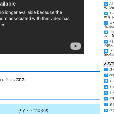
A
習（Ana
A
練習（An
ロ
るため
「
ル）【i
P
を鍛える
ピ
追い込
人気コ
速
機
ris-Tours 2012』
ト
お
お
FT
筋
サイト・ブログ名
ペ