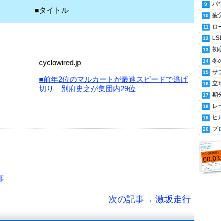
パ
■タイトル
疲
ロ
LS
初
冬
cyclowired.jp
サ
■前年2位のマルカートが最速スピードで逃げ
立
切り 別府史之が集団内29位
期
レ
ヒ
プ
事
次の記事→ 激坂走行