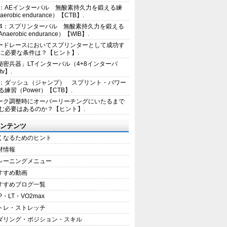
2：AEインターバル 無酸素持久力を鍛える練
erobic endurance）【CTB】.
E4：スプリンターバル 無酸素持久力を鍛える
aerobic endurance）【WIB】.
ードレースにおいてスプリンターとして成功す
に必要な条件は？【ヒント】.
秘密兵器」LTインターバル（4+8インターバ
tv】.
1：ダッシュ（ジャンプ） スプリント・パワー
練習（Power）【CTB】.
ーク調整時にオーバーリーチングにいたるまで
む必要はあるのか？【ヒント】.
ンテンツ
くなるためのヒント
材情報
レーニングメニュー
すすめ動画
すすめブログ一覧
P・LT・VO2max
トレ・ストレッチ
ダリング・ポジション・スキル