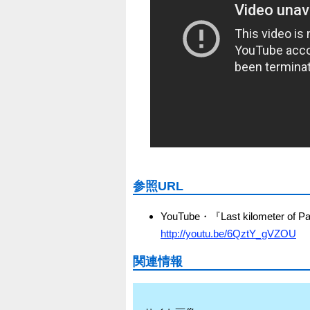
参照URL
YouTube・『Last kilometer of Pa
http://youtu.be/6QztY_gVZOU
関連情報