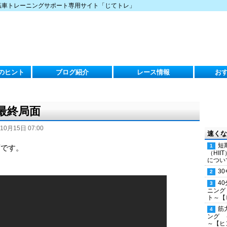
転車トレーニングサポート専用サイト「じてトレ」
のヒント
ブログ紹介
レース情報
お
の最終局面
10月15日 07:00
速くな
短
画です。
（HI
につい
30
4
ニング
ト～【
筋
ング 
～【ヒ