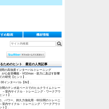
すすめ動画
機材情報
るためのヒント 最近の人気記事
期間の高強度インターバルトレーニング
IT）が心血管機能・VO2max・筋力に及ぼす影響
ての研究【ヒント】.
+30インターバル【itv】.
0分間のテンポ走ペースでのヒルクライムトレー
 ～室内サイクル・トレーニング・ワークアウ
ヒント】.
力、パワー、持久力強化用・60分間のトレーニ
～室内サイクル・トレーニング・ワークアウト
ント】.