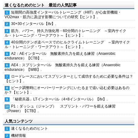
速くなるためのヒント 最近の人気記事
短期間の高強度インターバルトレーニング（HIIT）が心血管機能・
VO2max・筋力に及ぼす影響についての研究【ヒント】.
30+30インターバル【itv】.
筋力、パワー、持久力強化用・60分間のトレーニング ～室内サイク
ル・トレーニング・ワークアウト～【ヒント】.
40分間のテンポ走ペースでのヒルクライムトレーニング ～室内サイク
ル・トレーニング・ワークアウト～【ヒント】.
A2：AEインターバル 無酸素持久力を鍛える練習（Anaerobic
endurance）【CTB】.
AE4：スプリンターバル 無酸素持久力を鍛える練習（Anaerobic
endurance）【WIB】.
ロードレースにおいてスプリンターとして成功するために必要な条件は？
【ヒント】.
ピーク調整時にオーバーリーチングにいたるまで追い込む必要はあるの
か？【ヒント】.
「秘密兵器」LTインターバル（4+8インターバル）【itv】.
P1：ダッシュ（ジャンプ） スプリント・パワーを鍛える練習
（Power）【CTB】.
人気コンテンツ
速くなるためのヒント
機材情報