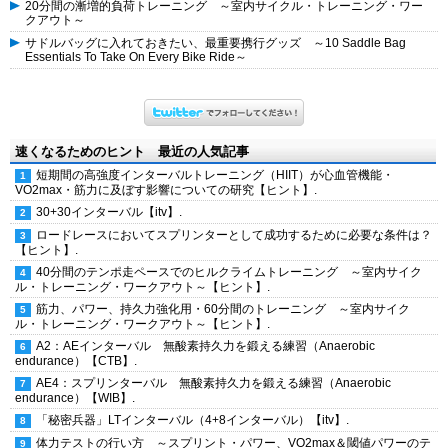
20分間の漸増的負荷トレーニング ～室内サイクル・トレーニング・ワー
クアウト～
サドルバッグに入れておきたい、最重要携行グッズ ～10 Saddle Bag
Essentials To Take On Every Bike Ride～
速くなるためのヒント 最近の人気記事
短期間の高強度インターバルトレーニング（HIIT）が心血管機能・
VO2max・筋力に及ぼす影響についての研究【ヒント】.
30+30インターバル【itv】.
ロードレースにおいてスプリンターとして成功するために必要な条件は？
【ヒント】.
40分間のテンポ走ペースでのヒルクライムトレーニング ～室内サイク
ル・トレーニング・ワークアウト～【ヒント】.
筋力、パワー、持久力強化用・60分間のトレーニング ～室内サイク
ル・トレーニング・ワークアウト～【ヒント】.
A2：AEインターバル 無酸素持久力を鍛える練習（Anaerobic
endurance）【CTB】.
AE4：スプリンターバル 無酸素持久力を鍛える練習（Anaerobic
endurance）【WIB】.
「秘密兵器」LTインターバル（4+8インターバル）【itv】.
体力テストの行い方 ～スプリント・パワー、VO2max＆閾値パワーのテ