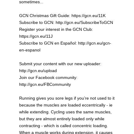
sometimes...
GCN Christmas Gift Guide: https://gcn.eu/11K
Subscribe to GCN: http://gcn.eu/SubscribeToGCN
Register your interest in the GCN Club:
https://gcn.eu/11J
Subscribe to GCN en Español: http://gcn.eu/gcn-
en-espanol
Submit your content with our new uploader:
http://gcn.eu/upload
Join our Facebook community:
http://gcn.eu/FBCommunity
Running gives you sore legs if you’re not used to it
because the muscles are loaded eccentrically - ie
while extending. Cycling uses the same muscles,
but they are almost entirely loaded only while
contracting - which is called concentric loading.
When a muscle works during extension, it causes