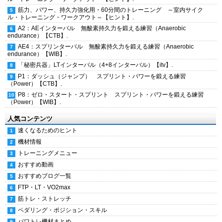
筋力、パワー、持久力強化用・60分間のトレーニング ～室内サイク
ル・トレーニング・ワークアウト～【ヒント】.
A2：AEインターバル 無酸素持久力を鍛える練習（Anaerobic
endurance）【CTB】.
AE4：スプリンターバル 無酸素持久力を鍛える練習（Anaerobic
endurance）【WIB】.
「秘密兵器」LTインターバル（4+8インターバル）【itv】.
P1：ダッシュ（ジャンプ） スプリント・パワーを鍛える練習
（Power）【CTB】.
P8：ゼロ・スタート・スプリント スプリント・パワーを鍛える練習
（Power）【WIB】.
人気コンテンツ
速くなるためのヒント
機材情報
トレーニングメニュー
おすすめ動画
おすすめブログ一覧
FTP・LT・VO2max
筋トレ・ストレッチ
ペダリング・ポジション・スキル
パワトレ機材まとめ