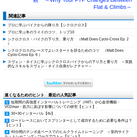
験 ～Why Your FTP Changes Between
Flat & Climbs～
関連記事
プロに学ぶバイクからの降り方【シクロクロス】
プロに学ぶ冬のライドのコツ、トップ10
シクロクロス・バイクの下り方、乗り方 （Matt Does Cyclo-Cross Ep. 2
）
シクロクロスのレースでよいスタートを切るためのコツ （Matt Does
Cyclo-Cross Ep. 6 ）
スヴェン・ネイスに学ぶシクロクロスバイクからの下り方と乗り方 ～実践
的なスキルをスヴェン・ネイス自身がレクチャー～
速くなるためのヒント 最近の人気記事
短期間の高強度インターバルトレーニング（HIIT）が心血管機能・
VO2max・筋力に及ぼす影響についての研究【ヒント】.
30+30インターバル【itv】.
ロードレースにおいてスプリンターとして成功するために必要な条件は？
【ヒント】.
40分間のテンポ走ペースでのヒルクライムトレーニング ～室内サイク
ル・トレーニング・ワークアウト～【ヒント】.