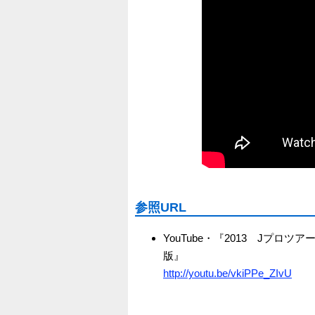
参照URL
YouTube・『2013 Jプ
版』
http://youtu.be/vkiPPe_ZIvU