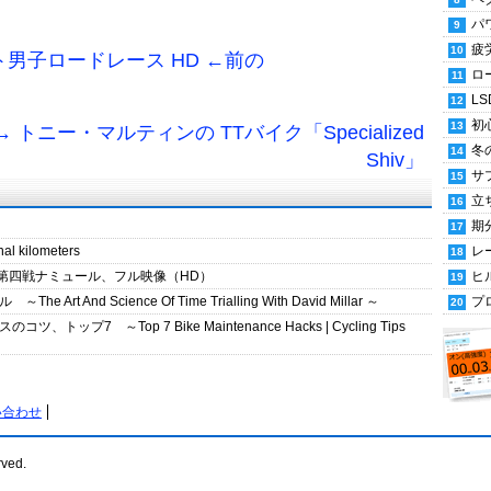
パ
疲
ト男子ロードレース HD ←前の
ロ
LS
初
 トニー・マルティンの TTバイク「Specialized
冬
Shiv」
サ
立
期
nal kilometers
レ
15第四戦ナミュール、フル映像（HD）
ヒ
nd Science Of Time Trialling With David Millar ～
プ
 ～Top 7 Bike Maintenance Hacks | Cycling Tips
い合わせ
rved.