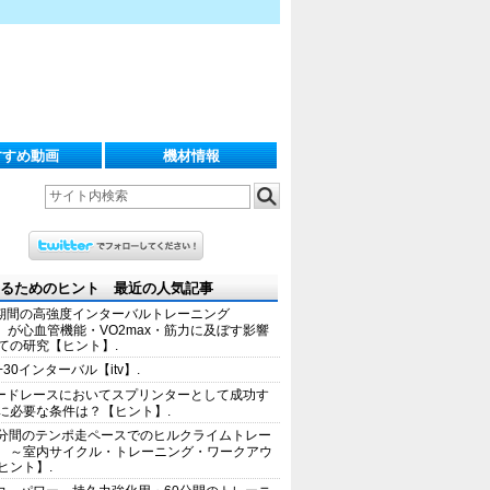
すすめ動画
機材情報
るためのヒント 最近の人気記事
期間の高強度インターバルトレーニング
IT）が心血管機能・VO2max・筋力に及ぼす影響
ての研究【ヒント】.
+30インターバル【itv】.
ードレースにおいてスプリンターとして成功す
に必要な条件は？【ヒント】.
0分間のテンポ走ペースでのヒルクライムトレー
 ～室内サイクル・トレーニング・ワークアウ
ヒント】.