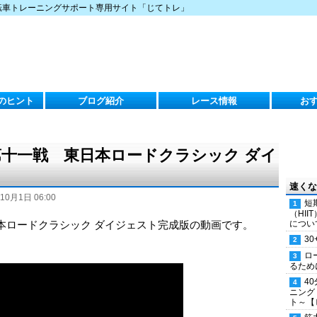
転車トレーニングサポート専用サイト「じてトレ」
のヒント
ブログ紹介
レース情報
お
 第十一戦 東日本ロードクラシック ダイ
速くな
10月1日 06:00
短
（HI
日本ロードクラシック ダイジェスト完成版の動画です。
につい
30
ロ
るため
4
ニング
ト～【