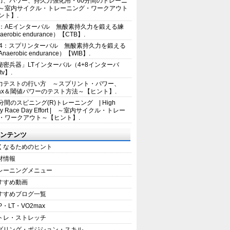
力、パワー、持久力強化用・60分間のトレーニ
～室内サイクル・トレーニング・ワークアウト
ント】.
2：AEインターバル 無酸素持久力を鍛える練
erobic endurance）【CTB】.
E4：スプリンターバル 無酸素持久力を鍛える
aerobic endurance）【WIB】.
秘密兵器」LTインターバル（4+8インターバ
tv】.
力テストの行い方 ～スプリント・パワー、
max＆閾値パワーのテスト方法～【ヒント】.
5分間のスピニング(R)トレーニング | High
sity Race Day Effort | ～室内サイクル・トレー
・ワークアウト～【ヒント】.
ンテンツ
くなるためのヒント
材情報
レーニングメニュー
すすめ動画
すすめブログ一覧
P・LT・VO2max
トレ・ストレッチ
ダリング・ポジション・スキル