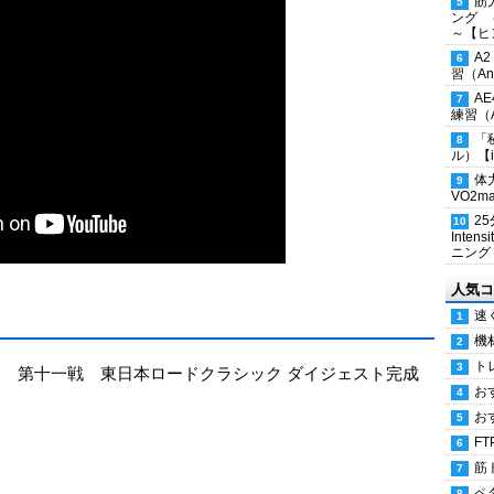
筋
ング 
～【ヒ
A
習（Ana
A
練習（An
「
ル）【i
体
VO2
2
Inten
ニング
人気コ
速
機
ト
ロツアー 第十一戦 東日本ロードクラシック ダイジェスト完成
お
お
FT
筋
ペ