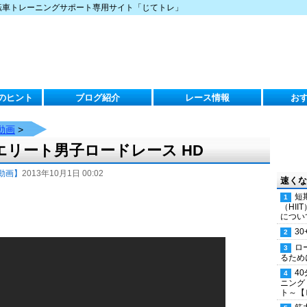
転車トレーニングサポート専用サイト「じてトレ」
のヒント
ブログ紹介
レース情報
お
動画
>
エリート男子ロードレース HD
動画】
2013年10月1日 00:02
速くな
短
（HI
につい
30
ロ
るため
4
ニング
ト～【