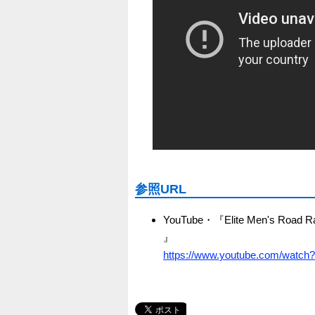
参照URL
YouTube・『Elite Men's Road Ra
』
https://www.youtube.com/watc