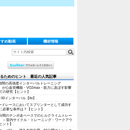
すすめ動画
機材情報
るためのヒント 最近の人気記事
期間の高強度インターバルトレーニング
IT）が心血管機能・VO2max・筋力に及ぼす影響
ての研究【ヒント】.
+30インターバル【itv】.
ードレースにおいてスプリンターとして成功す
に必要な条件は？【ヒント】.
0分間のテンポ走ペースでのヒルクライムトレー
 ～室内サイクル・トレーニング・ワークアウ
ヒント】.