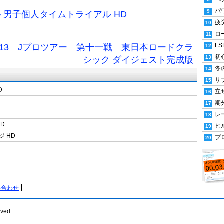
パ
ト男子個人タイムトライアル HD
疲
ロ
LS
013 Jプロツアー 第十一戦 東日本ロードクラ
初
シック ダイジェスト完成版
冬
サ
D
立
期
レ
D
ヒ
 HD
プ
い合わせ
rved.