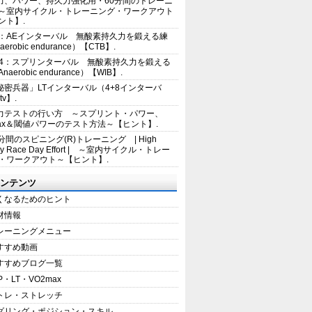
力、パワー、持久力強化用・60分間のトレーニ
～室内サイクル・トレーニング・ワークアウト
ント】.
2：AEインターバル 無酸素持久力を鍛える練
erobic endurance）【CTB】.
E4：スプリンターバル 無酸素持久力を鍛える
aerobic endurance）【WIB】.
秘密兵器」LTインターバル（4+8インターバ
tv】.
力テストの行い方 ～スプリント・パワー、
max＆閾値パワーのテスト方法～【ヒント】.
5分間のスピニング(R)トレーニング | High
sity Race Day Effort | ～室内サイクル・トレー
・ワークアウト～【ヒント】.
ンテンツ
くなるためのヒント
材情報
レーニングメニュー
すすめ動画
すすめブログ一覧
P・LT・VO2max
トレ・ストレッチ
ダリング・ポジション・スキル