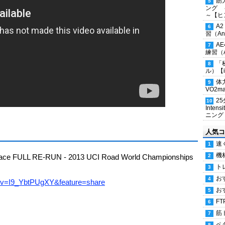
筋
ング 
～【ヒ
A
習（Ana
A
練習（An
「
ル）【i
体
VO2
2
Inten
ニング
人気コ
速
機
ce FULL RE-RUN - 2013 UCI Road World Championships
ト
お
h?v=I9_YbtPUgXY&feature=share
お
FT
筋
ペ