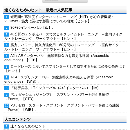
速くなるためのヒント 最近の人気記事
短期間の高強度インターバルトレーニング（HIIT）が心血管機能・
VO2max・筋力に及ぼす影響についての研究【ヒント】.
30+30インターバル【itv】.
40分間のテンポ走ペースでのヒルクライムトレーニング ～室内サイク
ル・トレーニング・ワークアウト～【ヒント】.
筋力、パワー、持久力強化用・60分間のトレーニング ～室内サイク
ル・トレーニング・ワークアウト～【ヒント】.
A2：AEインターバル 無酸素持久力を鍛える練習（Anaerobic
endurance）【CTB】.
ロードレースにおいてスプリンターとして成功するために必要な条件は？
【ヒント】.
AE4：スプリンターバル 無酸素持久力を鍛える練習（Anaerobic
endurance）【WIB】.
「秘密兵器」LTインターバル（4+8インターバル）【itv】.
P1：ダッシュ（ジャンプ） スプリント・パワーを鍛える練習
（Power）【CTB】.
P8：ゼロ・スタート・スプリント スプリント・パワーを鍛える練習
（Power）【WIB】.
人気コンテンツ
速くなるためのヒント