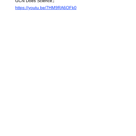
GCN Does Science』
https://youtu.be/7HM9RA6OFk0