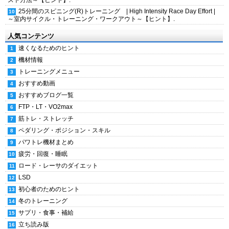
スト方法～【ヒント】.
25分間のスピニング(R)トレーニング | High Intensity Race Day Effort |
～室内サイクル・トレーニング・ワークアウト～【ヒント】.
人気コンテンツ
速くなるためのヒント
機材情報
トレーニングメニュー
おすすめ動画
おすすめブログ一覧
FTP・LT・VO2max
筋トレ・ストレッチ
ペダリング・ポジション・スキル
パワトレ機材まとめ
疲労・回復・睡眠
ロード・レーサのダイエット
LSD
初心者のためのヒント
冬のトレーニング
サプリ・食事・補給
立ち読み版