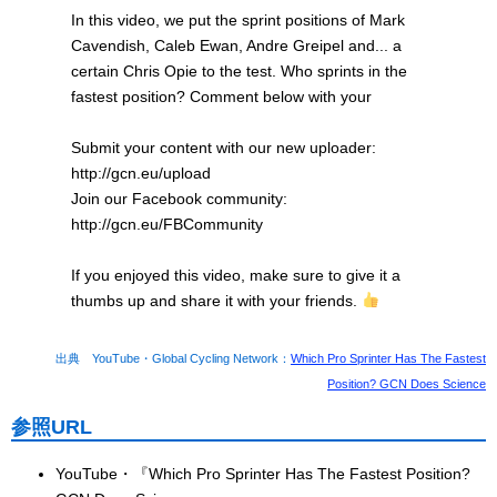
In this video, we put the sprint positions of Mark
Cavendish, Caleb Ewan, Andre Greipel and... a
certain Chris Opie to the test. Who sprints in the
fastest position? Comment below with your
Submit your content with our new uploader:
http://gcn.eu/upload
Join our Facebook community:
http://gcn.eu/FBCommunity
If you enjoyed this video, make sure to give it a
thumbs up and share it with your friends.
出典 YouTube・Global Cycling Network：
Which Pro Sprinter Has The Fastest
Position? GCN Does Science
参照URL
YouTube・『Which Pro Sprinter Has The Fastest Position?