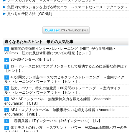
レースでの下り方 ～スマートなレース・テクニック～
集団内でポジションを上げる時のコツ ～スマートなレース・テクニック～
足つりの予防方法（GCN版）
速くなるためのヒント 最近の人気記事
短期間の高強度インターバルトレーニング（HIIT）が心血管機能・
VO2max・筋力に及ぼす影響についての研究【ヒント】.
30+30インターバル【itv】.
ロードレースにおいてスプリンターとして成功するために必要な条件は？
【ヒント】.
40分間のテンポ走ペースでのヒルクライムトレーニング ～室内サイク
ル・トレーニング・ワークアウト～【ヒント】.
筋力、パワー、持久力強化用・60分間のトレーニング ～室内サイク
ル・トレーニング・ワークアウト～【ヒント】.
A2：AEインターバル 無酸素持久力を鍛える練習（Anaerobic
endurance）【CTB】.
AE4：スプリンターバル 無酸素持久力を鍛える練習（Anaerobic
endurance）【WIB】.
「秘密兵器」LTインターバル（4+8インターバル）【itv】.
体力テストの行い方 ～スプリント・パワー、VO2max＆閾値パワーのテ