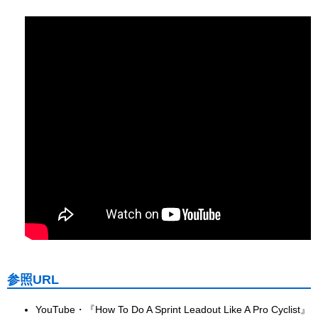
参照URL
YouTube・『How To Do A Sprint Leadout Like A Pro Cyclist』