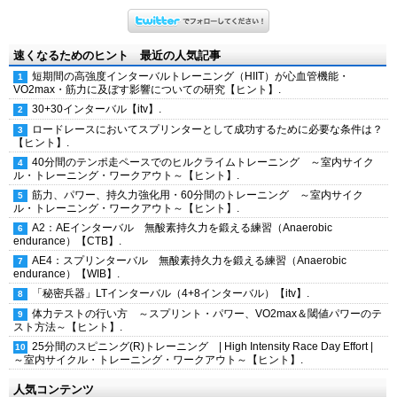
速くなるためのヒント 最近の人気記事
短期間の高強度インターバルトレーニング（HIIT）が心血管機能・
VO2max・筋力に及ぼす影響についての研究【ヒント】.
30+30インターバル【itv】.
ロードレースにおいてスプリンターとして成功するために必要な条件は？
【ヒント】.
40分間のテンポ走ペースでのヒルクライムトレーニング ～室内サイク
ル・トレーニング・ワークアウト～【ヒント】.
筋力、パワー、持久力強化用・60分間のトレーニング ～室内サイク
ル・トレーニング・ワークアウト～【ヒント】.
A2：AEインターバル 無酸素持久力を鍛える練習（Anaerobic
endurance）【CTB】.
AE4：スプリンターバル 無酸素持久力を鍛える練習（Anaerobic
endurance）【WIB】.
「秘密兵器」LTインターバル（4+8インターバル）【itv】.
体力テストの行い方 ～スプリント・パワー、VO2max＆閾値パワーのテ
スト方法～【ヒント】.
25分間のスピニング(R)トレーニング | High Intensity Race Day Effort |
～室内サイクル・トレーニング・ワークアウト～【ヒント】.
人気コンテンツ