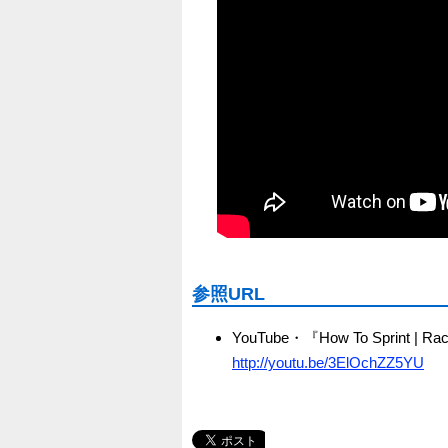
参照URL
YouTube・『How To Sprint | Ra
http://youtu.be/3ElOchZZ5YU