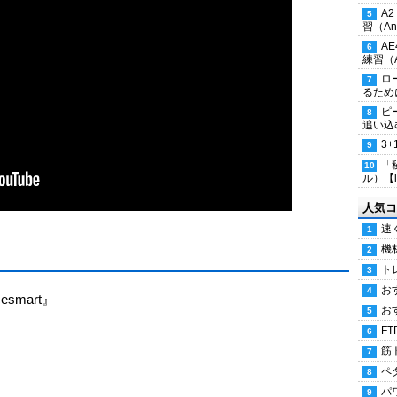
A
習（Ana
A
練習（An
ロ
るため
ピ
追い込
3
「
ル）【i
人気コ
速
機
ト
お
cesmart』
お
FT
筋
ペ
パ