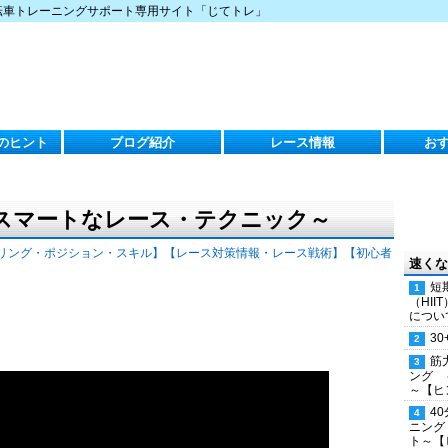
転車トレーニングサポート専用サイト「じてトレ」
のヒント
ブログ紹介
レース情報
お
スマートなレース・テクニック～
リング・ポジション・スキル】
【レース対策情報・レース戦術】
【初心者
速くな
短
（HI
につい
30
筋
ング 
～【ヒ
4
ニング
ト～【