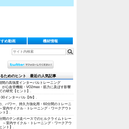
すすめ動画
機材情報
るためのヒント 最近の人気記事
期間の高強度インターバルトレーニング
IT）が心血管機能・VO2max・筋力に及ぼす影響
ての研究【ヒント】.
+30インターバル【itv】.
力、パワー、持久力強化用・60分間のトレーニ
～室内サイクル・トレーニング・ワークアウト
ント】.
0分間のテンポ走ペースでのヒルクライムトレー
 ～室内サイクル・トレーニング・ワークアウ
ヒント】.