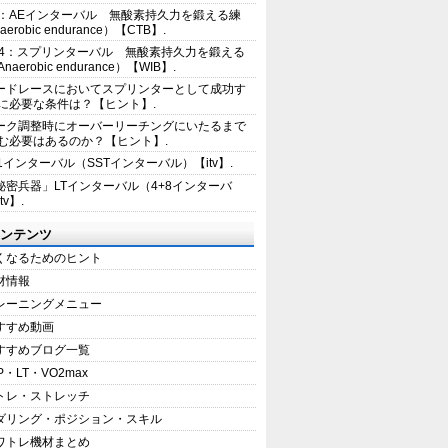
2：AEインターバル 無酸素持久力を鍛える練
erobic endurance）【CTB】.
E4：スプリンターバル 無酸素持久力を鍛える
aerobic endurance）【WIB】.
ードレースにおいてスプリンターとして成功す
に必要な条件は？【ヒント】.
ーク調整時にオーバーリーチングにいたるまで
む必要はあるのか？【ヒント】.
+1インターバル（SSTインターバル）【itv】.
秘密兵器」LTインターバル（4+8インターバ
tv】.
ンテンツ
くなるためのヒント
材情報
レーニングメニュー
すすめ動画
すすめブログ一覧
P・LT・VO2max
トレ・ストレッチ
ダリング・ポジション・スキル
ワトレ機材まとめ