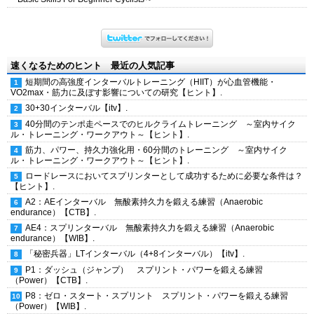
速くなるためのヒント 最近の人気記事
短期間の高強度インターバルトレーニング（HIIT）が心血管機能・
VO2max・筋力に及ぼす影響についての研究【ヒント】.
30+30インターバル【itv】.
40分間のテンポ走ペースでのヒルクライムトレーニング ～室内サイク
ル・トレーニング・ワークアウト～【ヒント】.
筋力、パワー、持久力強化用・60分間のトレーニング ～室内サイク
ル・トレーニング・ワークアウト～【ヒント】.
ロードレースにおいてスプリンターとして成功するために必要な条件は？
【ヒント】.
A2：AEインターバル 無酸素持久力を鍛える練習（Anaerobic
endurance）【CTB】.
AE4：スプリンターバル 無酸素持久力を鍛える練習（Anaerobic
endurance）【WIB】.
「秘密兵器」LTインターバル（4+8インターバル）【itv】.
P1：ダッシュ（ジャンプ） スプリント・パワーを鍛える練習
（Power）【CTB】.
P8：ゼロ・スタート・スプリント スプリント・パワーを鍛える練習
（Power）【WIB】.