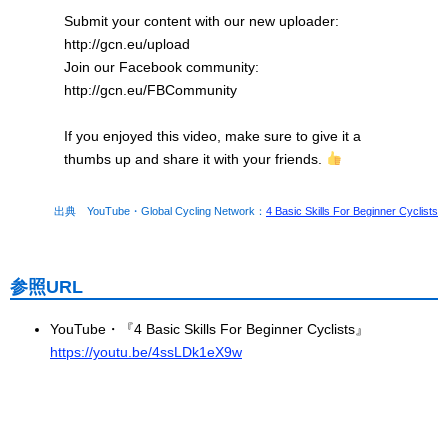
Submit your content with our new uploader:
http://gcn.eu/upload
Join our Facebook community:
http://gcn.eu/FBCommunity
If you enjoyed this video, make sure to give it a
thumbs up and share it with your friends.
出典 YouTube・Global Cycling Network：
4 Basic Skills For Beginner Cyclists
参照URL
YouTube・『4 Basic Skills For Beginner Cyclists』
https://youtu.be/4ssLDk1eX9w