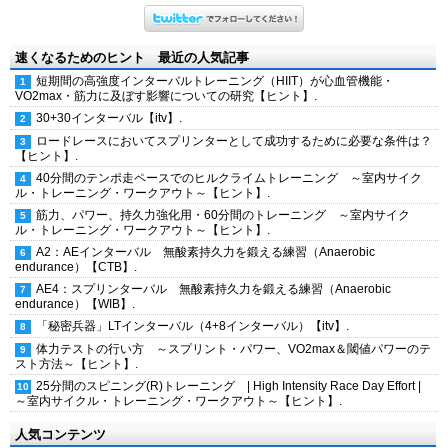
速くなるためのヒント 最近の人気記事
短期間の高強度インターバルトレーニング（HIIT）が心血管機能・
VO2max・筋力に及ぼす影響についての研究【ヒント】.
30+30インターバル【itv】.
ロードレースにおいてスプリンターとして成功するために必要な条件は？
【ヒント】.
40分間のテンポ走ペースでのヒルクライムトレーニング ～室内サイク
ル・トレーニング・ワークアウト～【ヒント】.
筋力、パワー、持久力強化用・60分間のトレーニング ～室内サイク
ル・トレーニング・ワークアウト～【ヒント】.
A2：AEインターバル 無酸素持久力を鍛える練習（Anaerobic
endurance）【CTB】.
AE4：スプリンターバル 無酸素持久力を鍛える練習（Anaerobic
endurance）【WIB】.
「秘密兵器」LTインターバル（4+8インターバル）【itv】.
体力テストの行い方 ～スプリント・パワー、VO2max＆閾値パワーのテ
スト方法～【ヒント】.
25分間のスピニング(R)トレーニング | High Intensity Race Day Effort |
～室内サイクル・トレーニング・ワークアウト～【ヒント】.
人気コンテンツ