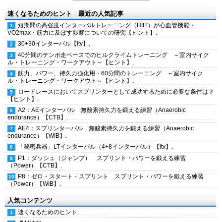
速くなるためのヒント 最近の人気記事
短期間の高強度インターバルトレーニング（HIIT）が心血管機能・
VO2max・筋力に及ぼす影響についての研究【ヒント】.
30+30インターバル【itv】.
40分間のテンポ走ペースでのヒルクライムトレーニング ～室内サイク
ル・トレーニング・ワークアウト～【ヒント】.
筋力、パワー、持久力強化用・60分間のトレーニング ～室内サイク
ル・トレーニング・ワークアウト～【ヒント】.
ロードレースにおいてスプリンターとして成功するために必要な条件は？
【ヒント】.
A2：AEインターバル 無酸素持久力を鍛える練習（Anaerobic
endurance）【CTB】.
AE4：スプリンターバル 無酸素持久力を鍛える練習（Anaerobic
endurance）【WIB】.
「秘密兵器」LTインターバル（4+8インターバル）【itv】.
P1：ダッシュ（ジャンプ） スプリント・パワーを鍛える練習
（Power）【CTB】.
P8：ゼロ・スタート・スプリント スプリント・パワーを鍛える練習
（Power）【WIB】.
人気コンテンツ
速くなるためのヒント