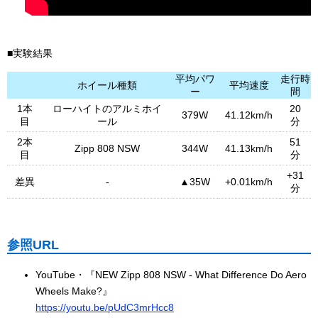
■実験結果
平均パワ
走行時
ホイール種類
平均速度
ー
間
1本
ローハイトのアルミホイ
20
379W
41.12km/h
目
ール
分
2本
51
Zipp 808 NSW
344W
41.13km/h
目
分
+31
差異
-
▲35W
+0.01km/h
分
参照URL
YouTube・『NEW Zipp 808 NSW - What Difference Do Aero
Wheels Make?』
https://youtu.be/pUdC3mrHcc8