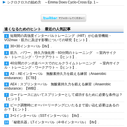
シクロクロスの始め方 ～Emma Does Cyclo-Cross Ep. 1～
速くなるためのヒント 最近の人気記事
短期間の高強度インターバルトレーニング（HIIT）が心血管機能・
VO2max・筋力に及ぼす影響についての研究【ヒント】.
30+30インターバル【itv】.
筋力、パワー、持久力強化用・60分間のトレーニング ～室内サイク
ル・トレーニング・ワークアウト～【ヒント】.
40分間のテンポ走ペースでのヒルクライムトレーニング ～室内サイク
ル・トレーニング・ワークアウト～【ヒント】.
A2：AEインターバル 無酸素持久力を鍛える練習（Anaerobic
endurance）【CTB】.
AE4：スプリンターバル 無酸素持久力を鍛える練習（Anaerobic
endurance）【WIB】.
ロードレースにおいてスプリンターとして成功するために必要な条件は？
【ヒント】.
ピーク調整時にオーバーリーチングにいたるまで追い込む必要はあるの
か？【ヒント】.
3+1インターバル（SSTインターバル）【itv】.
「秘密兵器」LTインターバル（4+8インターバル）【itv】.