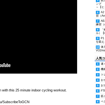
筋
ング 
～【ヒ
A
習（Ana
A
練習（An
「
ル）【i
P
を鍛える
体
VO2
人気コ
速
機
ト
お
お
urn with this 25 minute indoor cycling workout.
FT
筋
.eu/SubscribeToGCN
ペ