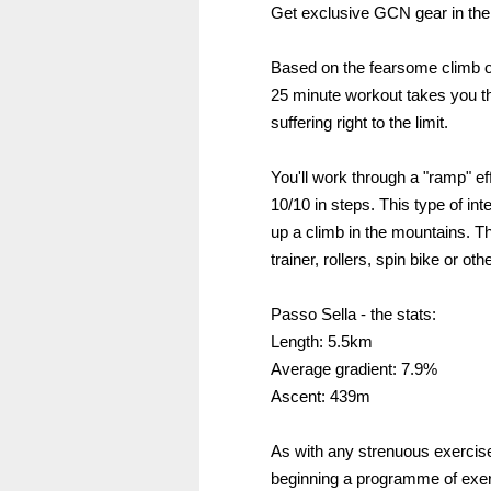
Get exclusive GCN gear in th
Based on the fearsome climb of 
25 minute workout takes you t
suffering right to the limit.
You'll work through a "ramp" eff
10/10 in steps. This type of int
up a climb in the mountains. Thi
trainer, rollers, spin bike or oth
Passo Sella - the stats:
Length: 5.5km
Average gradient: 7.9%
Ascent: 439m
As with any strenuous exercise
beginning a programme of exer