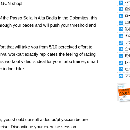
パ
e GCN shop!
疲
ロ
the Passo Sella in Alta Badia in the Dolomites, this
LS
hrough your paces and will push your threshold and
初
冬
サ
ort that will take you from 5/10 perceived effort to
立
erval workout exactly replicates the feeling of racing
期
s workout video is ideal for your turbo trainer, smart
レ
er indoor bike.
ヒ
プ
, you should consult a doctor/physician before
cise. Discontinue your exercise session