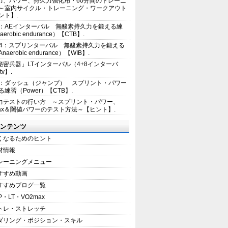
力、パワー、持久力強化用・60分間のトレーニ
～室内サイクル・トレーニング・ワークアウト
ント】.
2：AEインターバル 無酸素持久力を鍛える練
erobic endurance）【CTB】.
E4：スプリンターバル 無酸素持久力を鍛える
aerobic endurance）【WIB】.
秘密兵器」LTインターバル（4+8インターバ
tv】.
1：ダッシュ（ジャンプ） スプリント・パワー
練習（Power）【CTB】.
力テストの行い方 ～スプリント・パワー、
max＆閾値パワーのテスト方法～【ヒント】.
ンテンツ
くなるためのヒント
材情報
レーニングメニュー
すすめ動画
すすめブログ一覧
P・LT・VO2max
トレ・ストレッチ
ダリング・ポジション・スキル