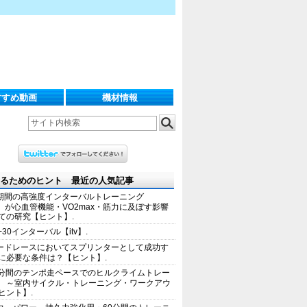
すすめ動画
機材情報
るためのヒント 最近の人気記事
期間の高強度インターバルトレーニング
IT）が心血管機能・VO2max・筋力に及ぼす影響
ての研究【ヒント】.
+30インターバル【itv】.
ードレースにおいてスプリンターとして成功す
に必要な条件は？【ヒント】.
0分間のテンポ走ペースでのヒルクライムトレー
 ～室内サイクル・トレーニング・ワークアウ
ヒント】.