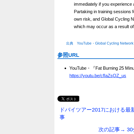
immediately if you experience 
Partaking in training sessions f
own risk, and Global Cycling N
which may occur as a result of
出典 YouTube・Global Cycling Networ
参照URL
YouTube・『Fat Burning 25 Minut
https://youtu.be/cfIaZsOZ_us
ドバイツアー2017における最新機
事
次の記事→ 3