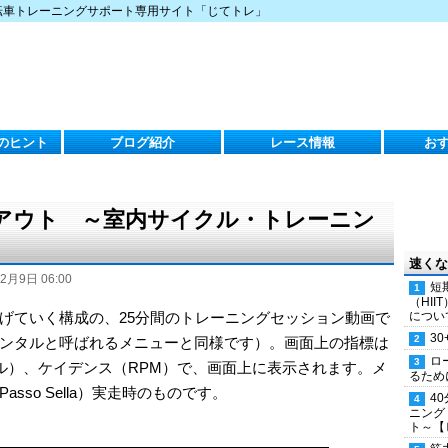
転車トレーニングサポート専用サイト「じてトレ」
のヒント
ブログ紹介
レース情報
お
クアウト ～室内サイクル・トレーニン
速くな
2月9日 06:00
短
（HI
げていく構成の、25分間のトレーニングセッション動画で
につい
30
ンタルと呼ばれるメニューと同様です）。画面上の指標は
ロ
努力レベル）、ケイデンス（RPM）で、画面上に表示されます。メ
るため
so Sella）実走時のものです。
4
ニング
ト～【