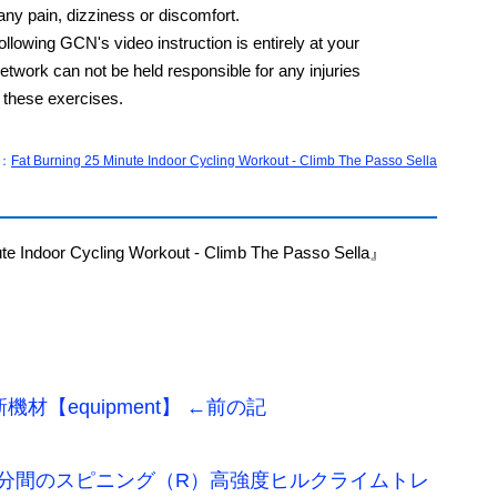
any pain, dizziness or discomfort.
ollowing GCN's video instruction is entirely at your
etwork can not be held responsible for any injuries
 these exercises.
k：
Fat Burning 25 Minute Indoor Cycling Workout - Climb The Passo Sella
e Indoor Cycling Workout - Climb The Passo Sella』
材【equipment】 ←前の記
0分間のスピニング（R）高強度ヒルクライムトレ