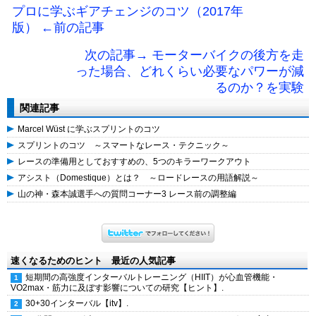
プロに学ぶギアチェンジのコツ（2017年
版） ←前の記事
次の記事→ モーターバイクの後方を走
った場合、どれくらい必要なパワーが減
るのか？を実験
関連記事
Marcel Wüst に学ぶスプリントのコツ
スプリントのコツ ～スマートなレース・テクニック～
レースの準備用としておすすめの、5つのキラーワークアウト
アシスト（Domestique）とは？ ～ロードレースの用語解説～
山の神・森本誠選手への質問コーナー3 レース前の調整編
速くなるためのヒント 最近の人気記事
短期間の高強度インターバルトレーニング（HIIT）が心血管機能・
VO2max・筋力に及ぼす影響についての研究【ヒント】.
30+30インターバル【itv】.