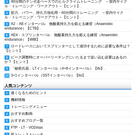
40分間のテンポ走ペースでのヒルクライムトレーニング ～室内サイク
ル・トレーニング・ワークアウト～【ヒント】.
筋力、パワー、持久力強化用・60分間のトレーニング ～室内サイク
ル・トレーニング・ワークアウト～【ヒント】.
A2：AEインターバル 無酸素持久力を鍛える練習（Anaerobic
endurance）【CTB】.
AE4：スプリンターバル 無酸素持久力を鍛える練習（Anaerobic
endurance）【WIB】.
ロードレースにおいてスプリンターとして成功するために必要な条件は？
【ヒント】.
ピーク調整時にオーバーリーチングにいたるまで追い込む必要はあるの
か？【ヒント】.
「秘密兵器」LTインターバル（4+8インターバル）【itv】.
3+1インターバル（SSTインターバル）【itv】.
人気コンテンツ
速くなるためのヒント
機材情報
トレーニングメニュー
おすすめ動画
おすすめブログ一覧
FTP・LT・VO2max
筋トレ・ストレッチ