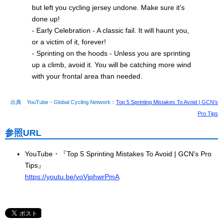
but left you cycling jersey undone. Make sure it's
done up!
- Early Celebration - A classic fail. It will haunt you,
or a victim of it, forever!
- Sprinting on the hoods - Unless you are sprinting
up a climb, avoid it. You will be catching more wind
with your frontal area than needed.
出典 YouTube・Global Cycling Network：
Top 5 Sprinting Mistakes To Avoid | GCN's
Pro Tips
参照URL
YouTube・『Top 5 Sprinting Mistakes To Avoid | GCN's Pro
Tips』
https://youtu.be/voVjphwrPmA