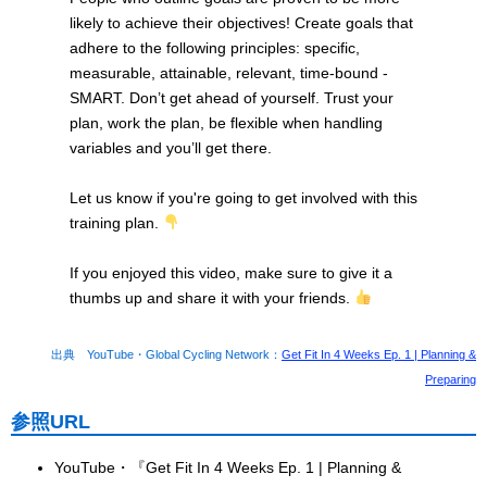
likely to achieve their objectives! Create goals that
adhere to the following principles: specific,
measurable, attainable, relevant, time-bound -
SMART. Don’t get ahead of yourself. Trust your
plan, work the plan, be flexible when handling
variables and you’ll get there.
Let us know if you're going to get involved with this
training plan.
If you enjoyed this video, make sure to give it a
thumbs up and share it with your friends.
出典 YouTube・Global Cycling Network：
Get Fit In 4 Weeks Ep. 1 | Planning &
Preparing
参照URL
YouTube・『Get Fit In 4 Weeks Ep. 1 | Planning &