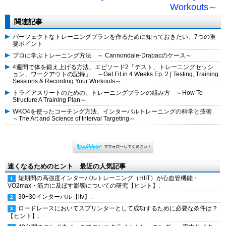
Workouts～
関連記事
パーフェクトなトレーニングプランを作るために知っておきたい、7つの重
要ポイント
プロに学ぶトレーニング方法 ～ Cannondale-Drapacのケース～
4週間で体を鍛え上げる方法、エピソード2「テスト、トレーニングセッシ
ョン、ワークアウトの記録」 ～Get Fit in 4 Weeks Ep. 2 | Testing, Training
Sessions & Recording Your Workouts～
トライアスリートのための、トレーニングプランの組み方 ～How To
Structure A Training Plan～
WKO4を使ったコーチング方法、インターバルトレーニングの科学と技術
～The Art and Science of Interval Targeting～
速くなるためのヒント 最近の人気記事
短期間の高強度インターバルトレーニング（HIIT）が心血管機能・
VO2max・筋力に及ぼす影響についての研究【ヒント】.
30+30インターバル【itv】.
ロードレースにおいてスプリンターとして成功するために必要な条件は？
【ヒント】.