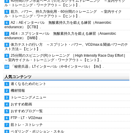
40分間のテンポ走ペースでのヒルクライムトレーニング ～室内サイク
ル・トレーニング・ワークアウト～【ヒント】.
筋力、パワー、持久力強化用・60分間のトレーニング ～室内サイク
ル・トレーニング・ワークアウト～【ヒント】.
A2：AEインターバル 無酸素持久力を鍛える練習（Anaerobic
endurance）【CTB】.
AE4：スプリンターバル 無酸素持久力を鍛える練習（Anaerobic
endurance）【WIB】.
体力テストの行い方 ～スプリント・パワー、VO2max＆閾値パワーのテ
スト方法～【ヒント】.
25分間のスピニング(R)トレーニング | High Intensity Race Day Effort |
～室内サイクル・トレーニング・ワークアウト～【ヒント】.
「秘密兵器」LTインターバル（4+8インターバル）【itv】.
人気コンテンツ
速くなるためのヒント
機材情報
トレーニングメニュー
おすすめ動画
おすすめブログ一覧
FTP・LT・VO2max
筋トレ・ストレッチ
ペダリング・ポジション・スキル