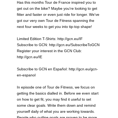
Has this months Tour de France inspired you to
get out on the bike? Maybe you're looking to get
fitter and faster or even just ride for longer. We've
got our very own Tour de Fitness spanning the
next four weeks to get you into tip-top shape!
Limited Edition T-Shirts: http://gcn.eu/IF
Subscribe to GCN: http://gcn.eu/SubscribeToGCN
Register your interest in the GCN Club:
http://gcn.eu/IE
Subscribe to GCN en Español: http://gcn.eu/gcn-
en-espanol
In episode one of Tour de Fitness, we focus on
getting the basics dialled in. Before we even start
on how to get fit, you may find it useful to set
some clear goals. Write them down and remind
yourself daily of what you are working towards.
People who outline goals are proven to be more