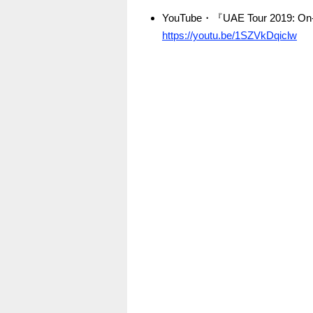
YouTube・『UAE Tour 2019: On-b
https://youtu.be/1SZVkDqiclw