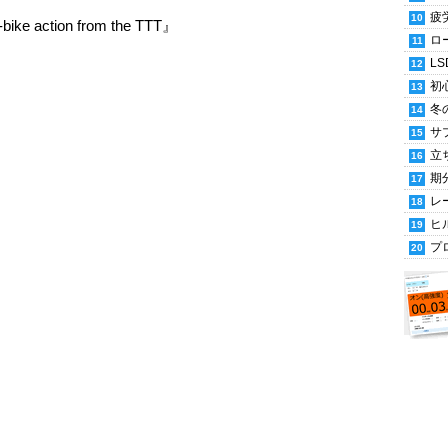
疲
ike action from the TTT』
ロ
LS
初
冬
サ
立
期
レ
ヒ
プ