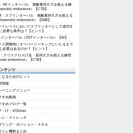
2：AEインターバル 無酸素持久力を鍛える練
erobic endurance）【CTB】.
E4：スプリンターバル 無酸素持久力を鍛える
aerobic endurance）【WIB】.
ードレースにおいてスプリンターとして成功す
に必要な条件は？【ヒント】.
+1インターバル（SSTインターバル）【itv】.
ーク調整時にオーバーリーチングにいたるまで
む必要はあるのか？【ヒント】.
5：クリスクロスLT走 筋持久力を鍛える練習
ular endurance）【CTB】.
ンテンツ
くなるためのヒント
材情報
レーニングメニュー
すすめ動画
すすめブログ一覧
P・LT・VO2max
トレ・ストレッチ
ダリング・ポジション・スキル
ワトレ機材まとめ