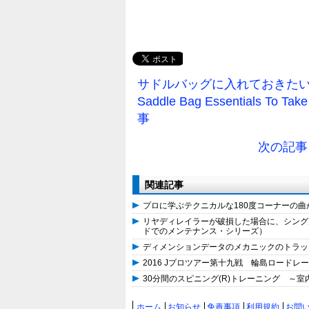
サドルバッグに入れておきたい
Saddle Bag Essentials To T
事
次の記事
関連記事
プロに学ぶテクニカルな180度コーナーの
リヤディレイラーが破損した場合に、シング
ドでのメンテナンス・シリーズ）
ディメンションデータのメカニックのトラッ
2016 Jプロツアー第十九戦 輪島ロードレ
30分間のスピニング(R)トレーニング ～
ホーム
お知らせ
免責事項
利用規約
お問