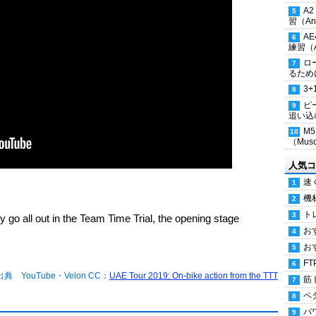
A
習（Ana
A
練習（An
ロ
るため
3
ピ
追い込
M
（Musc
人気コ
速
機
ト
go all out in the Team Time Trial, the opening stage
お
お
FT
出典 YouTube・Velon CC：
UAE Tour 2019: On-bike action from the TTT
筋
ペ
パ