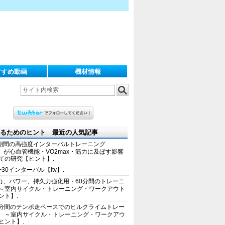
すすめ動画
機材情報
るためのヒント 最近の人気記事
期間の高強度インターバルトレーニング
IT）が心血管機能・VO2max・筋力に及ぼす影響
ての研究【ヒント】.
+30インターバル【itv】.
力、パワー、持久力強化用・60分間のトレーニ
～室内サイクル・トレーニング・ワークアウト
ント】.
0分間のテンポ走ペースでのヒルクライムトレー
 ～室内サイクル・トレーニング・ワークアウ
ヒント】.