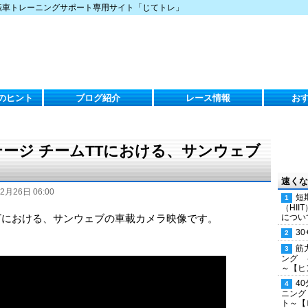
転車トレーニングサポート専用サイト「じてトレ」
のヒント
ブログ紹介
レース情報
お
ステージ チームTTにおける、サンウェブ
速くな
2月26日 06:00
短
（HI
ムTTにおける、サンウェブの車載カメラ映像です。
につい
30
筋
ング 
～【ヒ
4
ニング
ト～【