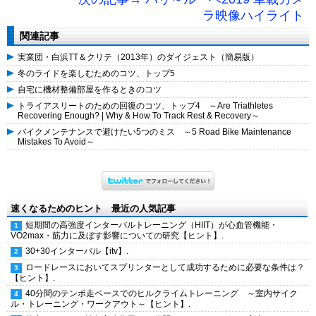
ラ映像ハイライト
関連記事
実業団・白浜TT＆クリテ（2013年）のダイジェスト（簡易版）
冬のライドを楽しむためのコツ、トップ5
自宅に機材整備部屋を作るときのコツ
トライアスリートのための回復のコツ、トップ4 ～Are Triathletes
Recovering Enough? | Why & How To Track Rest & Recovery～
バイクメンテナンスで避けたい5つのミス ～5 Road Bike Maintenance
Mistakes To Avoid～
速くなるためのヒント 最近の人気記事
短期間の高強度インターバルトレーニング（HIIT）が心血管機能・
VO2max・筋力に及ぼす影響についての研究【ヒント】.
30+30インターバル【itv】.
ロードレースにおいてスプリンターとして成功するために必要な条件は？
【ヒント】.
40分間のテンポ走ペースでのヒルクライムトレーニング ～室内サイク
ル・トレーニング・ワークアウト～【ヒント】.