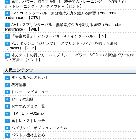
筋力、パワー、持久力強化用・60分間のトレーニング ～室内サイク
ル・トレーニング・ワークアウト～【ヒント】.
A2：AEインターバル 無酸素持久力を鍛える練習（Anaerobic
endurance）【CTB】.
AE4：スプリンターバル 無酸素持久力を鍛える練習（Anaerobic
endurance）【WIB】.
「秘密兵器」LTインターバル（4+8インターバル）【itv】.
P1：ダッシュ（ジャンプ） スプリント・パワーを鍛える練習
（Power）【CTB】.
体力テストの行い方 ～スプリント・パワー、VO2max＆閾値パワーのテ
スト方法～【ヒント】.
人気コンテンツ
速くなるためのヒント
機材情報
トレーニングメニュー
おすすめ動画
おすすめブログ一覧
FTP・LT・VO2max
筋トレ・ストレッチ
ペダリング・ポジション・スキル
パワトレ機材まとめ