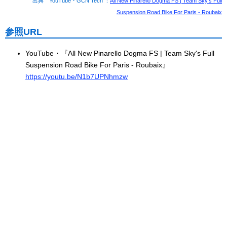
出典 YouTube・GCN Tech ：
All New Pinarello Dogma FS | Team Sky's Full
Suspension Road Bike For Paris - Roubaix
参照URL
YouTube・『All New Pinarello Dogma FS | Team Sky's Full
Suspension Road Bike For Paris - Roubaix』
https://youtu.be/N1b7UPNhmzw